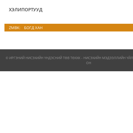
ХЭЛИПОРТУУД
ZMBK:
БОГД ХАН
© ИРГЭНИЙ НИСЭХИЙН ҮНДЭСНИЙ ТӨВ ТӨХХК - НИСЭХИЙН МЭДЭЭЛЛИЙН ҮЙЛ
ОН