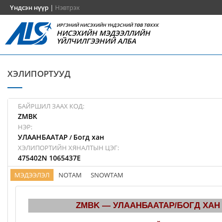
Үндсэн нүүр
|
Нэвтрэх
ИРГЭНИЙ НИСЭХИЙН ҮНДЭСНИЙ ТӨВ ТӨХХК
НИСЭХИЙН МЭДЭЭЛЛИЙН
ҮЙЛЧИЛГЭЭНИЙ АЛБА
ХЭЛИПОРТУУД
БАЙРШИЛ ЗААХ КОД:
ZMBK
НЭР:
УЛААНБААТАР
Богд хан
/
ХЭЛИПОРТИЙН ХЯНАЛТЫН ЦЭГ:
475402N 1065437E
МЭДЭЭЛЭЛ
NOTAM
SNOWTAM