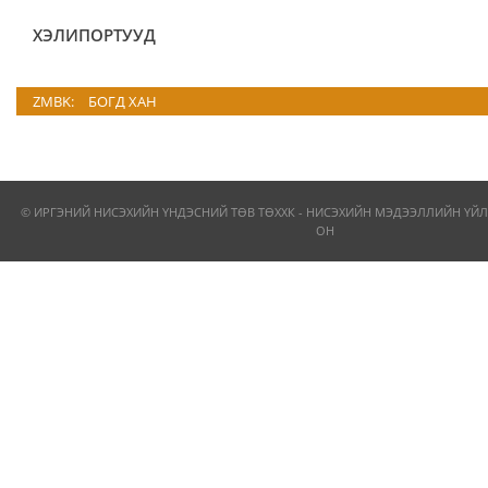
ХЭЛИПОРТУУД
ZMBK:
БОГД ХАН
© ИРГЭНИЙ НИСЭХИЙН ҮНДЭСНИЙ ТӨВ ТӨХХК - НИСЭХИЙН МЭДЭЭЛЛИЙН ҮЙЛ
ОН