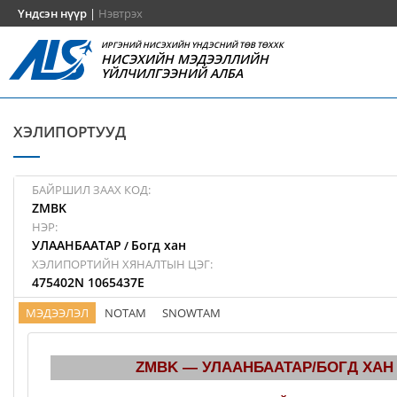
Үндсэн нүүр
|
Нэвтрэх
ИРГЭНИЙ НИСЭХИЙН ҮНДЭСНИЙ ТӨВ ТӨХХК
НИСЭХИЙН МЭДЭЭЛЛИЙН
ҮЙЛЧИЛГЭЭНИЙ АЛБА
ХЭЛИПОРТУУД
БАЙРШИЛ ЗААХ КОД:
ZMBK
НЭР:
УЛААНБААТАР
Богд хан
/
ХЭЛИПОРТИЙН ХЯНАЛТЫН ЦЭГ:
475402N 1065437E
МЭДЭЭЛЭЛ
NOTAM
SNOWTAM