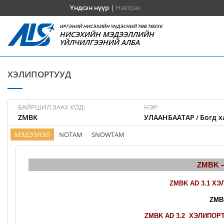
Үндсэн нүүр
|
Нэвтрэх
ИРГЭНИЙ НИСЭХИЙН ҮНДЭСНИЙ ТӨВ ТӨХХК
НИСЭХИЙН МЭДЭЭЛЛИЙН
ҮЙЛЧИЛГЭЭНИЙ АЛБА
ХЭЛИПОРТУУД
БАЙРШИЛ ЗААХ КОД:
НЭР:
ZMBK
УЛААНБААТАР
Богд х
/
МЭДЭЭЛЭЛ
NOTAM
SNOWTAM