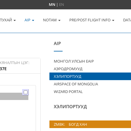
MN
|
EN
 ТУХАЙ
AIP
NOTAM
PRE/POST FLIGHT INFO
DAT
AIP
МОНГОЛ УЛСЫН EAIP
ХЯНАЛТЫН ЦЭГ:
37E
АЭРОДРОМУУД
ХЭЛИПОРТУУД
AIRSPACE OF MONGOLIA
WIZARD PORTAL
ХЭЛИПОРТУУД
ZMBK:
БОГД ХАН