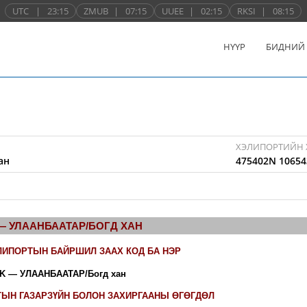
UTC
|
23:15
ZMUB
|
07:15
UUEE
|
02:15
RKSI
|
08:15
НҮҮР
БИДНИЙ
ХЭЛИПОРТИЙН 
ан
475402N 10654