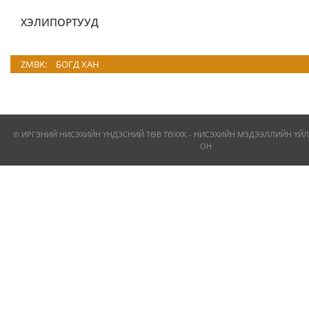
ХЭЛИПОРТУУД
ZMBK:
БОГД ХАН
© ИРГЭНИЙ НИСЭХИЙН ҮНДЭСНИЙ ТӨВ ТӨХХК - НИСЭХИЙН МЭДЭЭЛЛИЙН ҮЙЛ
ОН