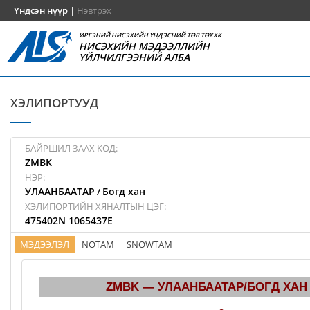
Үндсэн нүүр
|
Нэвтрэх
ИРГЭНИЙ НИСЭХИЙН ҮНДЭСНИЙ ТӨВ ТӨХХК
НИСЭХИЙН МЭДЭЭЛЛИЙН
ҮЙЛЧИЛГЭЭНИЙ АЛБА
ХЭЛИПОРТУУД
БАЙРШИЛ ЗААХ КОД:
ZMBK
НЭР:
УЛААНБААТАР
Богд хан
/
ХЭЛИПОРТИЙН ХЯНАЛТЫН ЦЭГ:
475402N 1065437E
МЭДЭЭЛЭЛ
NOTAM
SNOWTAM