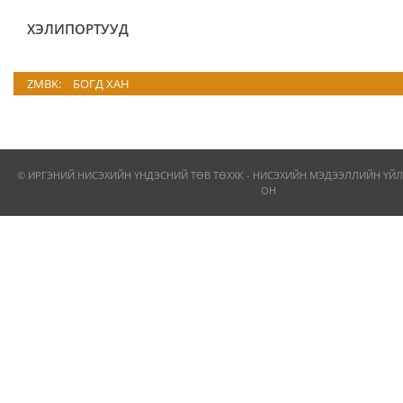
ХЭЛИПОРТУУД
ZMBK:
БОГД ХАН
© ИРГЭНИЙ НИСЭХИЙН ҮНДЭСНИЙ ТӨВ ТӨХХК - НИСЭХИЙН МЭДЭЭЛЛИЙН ҮЙЛ
ОН