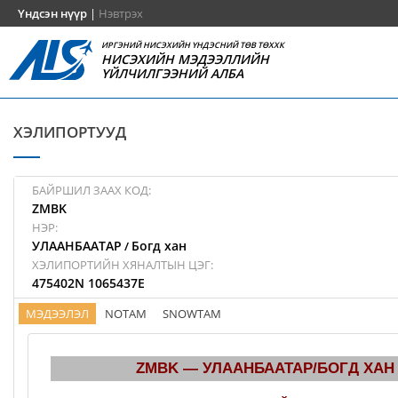
Үндсэн нүүр
|
Нэвтрэх
ИРГЭНИЙ НИСЭХИЙН ҮНДЭСНИЙ ТӨВ ТӨХХК
НИСЭХИЙН МЭДЭЭЛЛИЙН
ҮЙЛЧИЛГЭЭНИЙ АЛБА
ХЭЛИПОРТУУД
БАЙРШИЛ ЗААХ КОД:
ZMBK
НЭР:
УЛААНБААТАР
Богд хан
/
ХЭЛИПОРТИЙН ХЯНАЛТЫН ЦЭГ:
475402N 1065437E
МЭДЭЭЛЭЛ
NOTAM
SNOWTAM