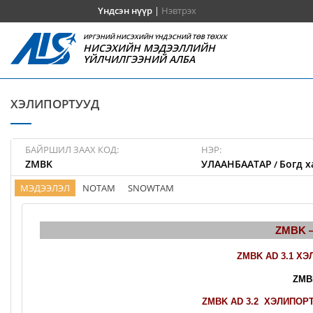
Үндсэн нүүр
|
Нэвтрэх
ИРГЭНИЙ НИСЭХИЙН ҮНДЭСНИЙ ТӨВ ТӨХХК
НИСЭХИЙН МЭДЭЭЛЛИЙН
ҮЙЛЧИЛГЭЭНИЙ АЛБА
ХЭЛИПОРТУУД
БАЙРШИЛ ЗААХ КОД:
НЭР:
ZMBK
УЛААНБААТАР
Богд х
/
МЭДЭЭЛЭЛ
NOTAM
SNOWTAM