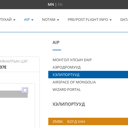
MN
|
EN
 ТУХАЙ
AIP
NOTAM
PRE/POST FLIGHT INFO
DAT
AIP
МОНГОЛ УЛСЫН EAIP
ХЯНАЛТЫН ЦЭГ:
37E
АЭРОДРОМУУД
ХЭЛИПОРТУУД
AIRSPACE OF MONGOLIA
WIZARD PORTAL
ХЭЛИПОРТУУД
ZMBK:
БОГД ХАН