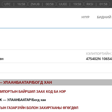
UTC
|
16:58
ZMUB
|
00:58
UUEE
|
19:58
RKSI
|
01:58
НҮҮР
БИДНИЙ
ХЭЛИПОРТИЙН 
ан
475402N 10654