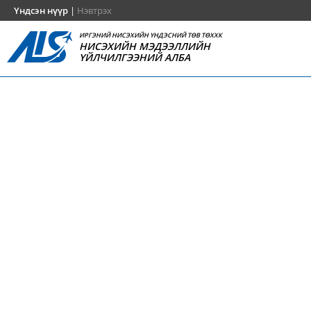
Үндсэн нүүр
|
Нэвтрэх
ИРГЭНИЙ НИСЭХИЙН ҮНДЭСНИЙ ТӨВ ТӨХХК
НИСЭХИЙН МЭДЭЭЛЛИЙН
ҮЙЛЧИЛГЭЭНИЙ АЛБА