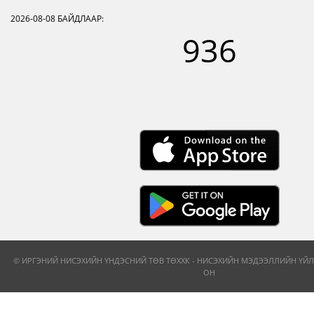
2026-08-08
БАЙДЛААР:
936
© ИРГЭНИЙ НИСЭХИЙН ҮНДЭСНИЙ ТӨВ ТӨХХК - НИСЭХИЙН МЭДЭЭЛЛИЙН ҮЙЛ
ОН