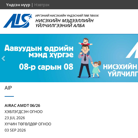
Үндсэн нүүр
|
Нэвтрэх
ИРГЭНИЙ НИСЭХИЙН ҮНДЭСНИЙ ТӨВ ТӨХХК
НИСЭХИЙН МЭДЭЭЛЛИЙН
ҮЙЛЧИЛГЭЭНИЙ АЛБА
AIP
AIRAC AMDT 06/26
ХЭВЛЭГДСЭН ОГНОО
23 JUL 2026
ХҮЧИН ТӨГӨЛДӨР ОГНОО
03 SEP 2026