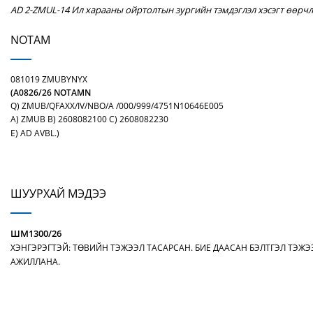
AD 2-ZMUL-14 Ил харааны ойртолтын зургийн тэмдэглэл хэсэгт өөрчл
NOTAM
081019 ZMUBYNYX
(A0826/26 NOTAMN
Q) ZMUB/QFAXX/IV/NBO/A /000/999/4751N10646E005
A) ZMUB B) 2608082100 C) 2608082230
E) AD AVBL.)
ШУУРХАЙ МЭДЭЭ
ШМ1300/26
ХЭНГЭРЭГТЭЙ: ТӨВИЙН ТЭЖЭЭЛ ТАСАРСАН. БИЕ ДААСАН БЭЛТГЭЛ ТЭЖ
АЖИЛЛАНА.