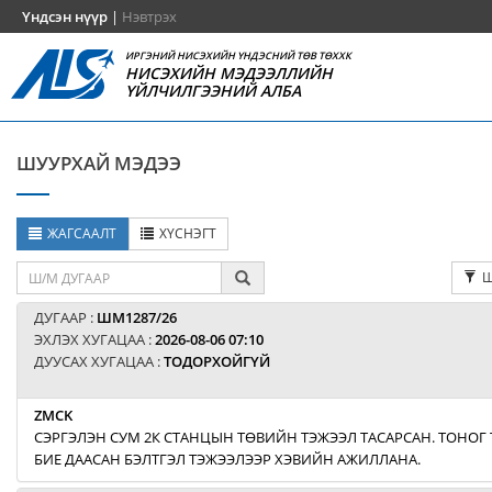
Үндсэн нүүр
|
Нэвтрэх
ИРГЭНИЙ НИСЭХИЙН ҮНДЭСНИЙ ТӨВ ТӨХХК
НИСЭХИЙН МЭДЭЭЛЛИЙН
ҮЙЛЧИЛГЭЭНИЙ АЛБА
ШУУРХАЙ МЭДЭЭ
ЖАГСААЛТ
ХҮСНЭГТ
Ш
ДУГААР :
ШМ1287/26
ЭХЛЭХ ХУГАЦАА :
2026-08-06 07:10
ДУУСАХ ХУГАЦАА :
ТОДОРХОЙГҮЙ
ZMCK
СЭРГЭЛЭН СУМ 2К СТАНЦЫН ТӨВИЙН ТЭЖЭЭЛ ТАСАРСАН. ТОНО
БИЕ ДААСАН БЭЛТГЭЛ ТЭЖЭЭЛЭЭР ХЭВИЙН АЖИЛЛАНА.