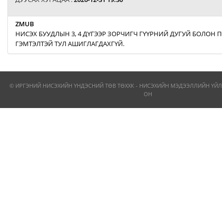
ZMUB
НИСЭХ БУУДЛЫН 3, 4 ДҮГЭЭР ЗОРЧИГЧ ГҮҮРНИЙ ДУГУЙ БОЛОН
ГЭМТЭЛТЭЙ ТУЛ АШИГЛАГДАХГҮЙ.
© ИРГЭНИЙ НИСЭХИЙН ҮНДЭСНИЙ ТӨВ ТӨХХК - НИСЭХИЙН МЭДЭЭЛЛИЙН ҮЙЛ
ОН