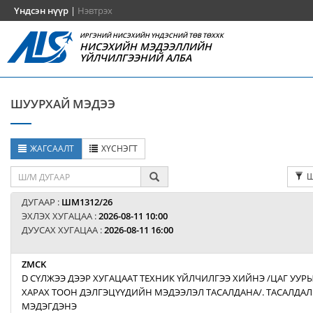
Үндсэн нүүр
|
Нэвтрэх
ИРГЭНИЙ НИСЭХИЙН ҮНДЭСНИЙ ТӨВ ТӨХХК
НИСЭХИЙН МЭДЭЭЛЛИЙН
ҮЙЛЧИЛГЭЭНИЙ АЛБА
ШУУРХАЙ МЭДЭЭ
ЖАГСААЛТ
ХҮСНЭГТ
Ш
ДУГААР :
ШМ1312/26
ЭХЛЭХ ХУГАЦАА :
2026-08-11 10:00
ДУУСАХ ХУГАЦАА :
2026-08-11 16:00
ZMCK
D СҮЛЖЭЭ ДЭЭР ХУГАЦААТ ТЕХНИК ҮЙЛЧИЛГЭЭ ХИЙНЭ /ЦАГ УУ
ХАРАХ ТООН ДЭЛГЭЦҮҮДИЙН МЭДЭЭЛЭЛ ТАСАЛДАНА/. ТАСАЛДАЛ 
МЭДЭГДЭНЭ