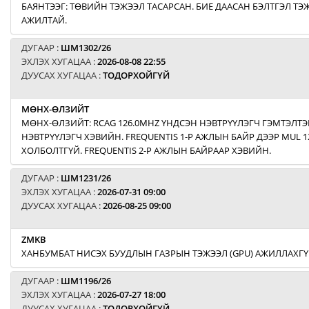
БАЯНТЭЭГ: ТӨВИЙН ТЭЖЭЭЛ ТАСАРСАН. БИЕ ДААСАН БЭЛТГЭЛ Т
АЖИЛТАЙ.
ДУГААР :
ШМ1302/26
ЭХЛЭХ ХУГАЦАА :
2026-08-08 22:55
ДУУСАХ ХУГАЦАА :
ТОДОРХОЙГҮЙ
МӨНХ-ӨЛЗИЙТ
МӨНХ-ӨЛЗИЙТ: RCAG 126.0MHZ ҮНДСЭН НЭВТРҮҮЛЭГЧ ГЭМТЭЛТЭ
НЭВТРҮҮЛЭГЧ ХЭВИЙН. FREQUENTIS 1-Р АЖЛЫН БАЙР ДЭЭР MUL 1
ХОЛБОЛТГҮЙ. FREQUENTIS 2-Р АЖЛЫН БАЙРААР ХЭВИЙН.
ДУГААР :
ШМ1231/26
ЭХЛЭХ ХУГАЦАА :
2026-07-31 09:00
ДУУСАХ ХУГАЦАА :
2026-08-25 09:00
ZMKB
ХАНБУМБАТ НИСЭХ БУУДЛЫН ГАЗРЫН ТЭЖЭЭЛ (GPU) АЖИЛЛАХГҮ
ДУГААР :
ШМ1196/26
ЭХЛЭХ ХУГАЦАА :
2026-07-27 18:00
ДУУСАХ ХУГАЦАА :
ТОДОРХОЙГҮЙ