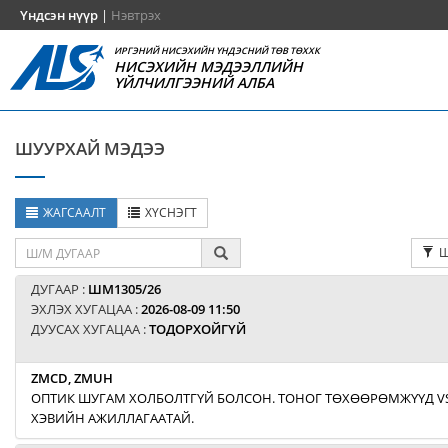
Үндсэн нүүр
|
Нэвтрэх
ИРГЭНИЙ НИСЭХИЙН ҮНДЭСНИЙ ТӨВ ТӨХХК
НИСЭХИЙН МЭДЭЭЛЛИЙН
ҮЙЛЧИЛГЭЭНИЙ АЛБА
ШУУРХАЙ МЭДЭЭ
ЖАГСААЛТ
ХҮСНЭГТ
Ш
ДУГААР :
ШМ1305/26
ЭХЛЭХ ХУГАЦАА :
2026-08-09 11:50
ДУУСАХ ХУГАЦАА :
ТОДОРХОЙГҮЙ
ZMCD, ZMUH
ОПТИК ШУГАМ ХОЛБОЛТГҮЙ БОЛСОН. ТОНОГ ТӨХӨӨРӨМЖҮҮД V
ХЭВИЙН АЖИЛЛАГААТАЙ.