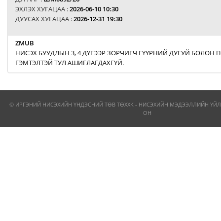
ЭХЛЭХ ХУГАЦАА :
2026-06-10 10:30
ДУУСАХ ХУГАЦАА :
2026-12-31 19:30
ZMUB
НИСЭХ БУУДЛЫН 3, 4 ДҮГЭЭР ЗОРЧИГЧ ГҮҮРНИЙ ДУГУЙ БОЛОН
ГЭМТЭЛТЭЙ ТУЛ АШИГЛАГДАХГҮЙ.
© ИРГЭНИЙ НИСЭХИЙН ҮНДЭСНИЙ ТӨВ ТӨХХК - НИСЭХИЙН МЭДЭЭЛЛИЙН ҮЙЛ
ОН