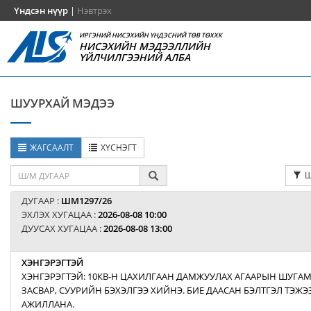
Үндсэн нүүр
|
Нэвтрэх
ИРГЭНИЙ НИСЭХИЙН ҮНДЭСНИЙ ТӨВ ТӨХХК
НИСЭХИЙН МЭДЭЭЛЛИЙН
ҮЙЛЧИЛГЭЭНИЙ АЛБА
ШУУРХАЙ МЭДЭЭ
ЖАГСААЛТ
ХҮСНЭГТ
Ш
ДУГААР :
ШМ1297/26
ЭХЛЭХ ХУГАЦАА :
2026-08-08 10:00
ДУУСАХ ХУГАЦАА :
2026-08-08 13:00
ХЭНГЭРЭГТЭЙ
ХЭНГЭРЭГТЭЙ: 10КВ-Н ЦАХИЛГААН ДАМЖУУЛАХ АГААРЫН ШУГАМ
ЗАСВАР, СУУРИЙН БЭХЭЛГЭЭ ХИЙНЭ. БИЕ ДААСАН БЭЛТГЭЛ ТЭЖ
АЖИЛЛАНА.