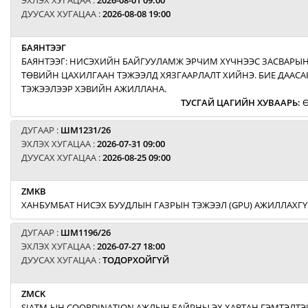
ЭХЛЭХ ХУГАЦАА :
2026-08-01 09:00
ДУУСАХ ХУГАЦАА :
2026-08-08 19:00
БАЯНТЭЭГ
БАЯНТЭЭГ: НИСЭХИЙН БАЙГУУЛАМЖ ЭРЧИМ ХҮЧНЭЭС ЗАСВАРЫН
ТӨВИЙН ЦАХИЛГААН ТЭЖЭЭЛД ХЯЗГААРЛАЛТ ХИЙНЭ. БИЕ ДААСА
ТЭЖЭЭЛЭЭР ХЭВИЙН АЖИЛЛАНА.
ТУСГАЙ ЦАГИЙН ХУВААРЬ
:
Ө
ДУГААР :
ШМ1231/26
ЭХЛЭХ ХУГАЦАА :
2026-07-31 09:00
ДУУСАХ ХУГАЦАА :
2026-08-25 09:00
ZMKB
ХАНБУМБАТ НИСЭХ БУУДЛЫН ГАЗРЫН ТЭЖЭЭЛ (GPU) АЖИЛЛАХГҮ
ДУГААР :
ШМ1196/26
ЭХЛЭХ ХУГАЦАА :
2026-07-27 18:00
ДУУСАХ ХУГАЦАА :
ТОДОРХОЙГҮЙ
ZMCK
SIATM-ЫН COORDINATION АЖЛЫН БАЙРНЫ ЭХ ХАВТАН ГЭМТЭЛТЭЙ