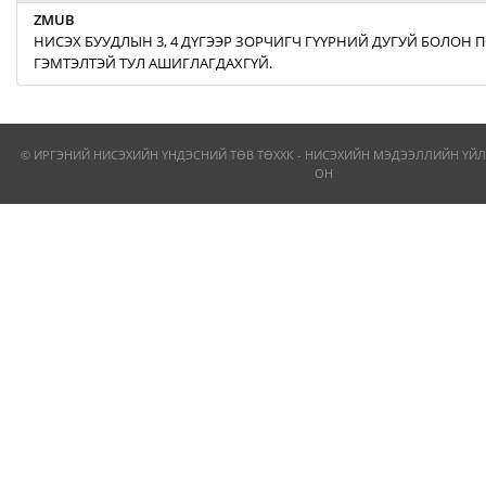
ZMUB
НИСЭХ БУУДЛЫН 3, 4 ДҮГЭЭР ЗОРЧИГЧ ГҮҮРНИЙ ДУГУЙ БОЛОН
ГЭМТЭЛТЭЙ ТУЛ АШИГЛАГДАХГҮЙ.
© ИРГЭНИЙ НИСЭХИЙН ҮНДЭСНИЙ ТӨВ ТӨХХК - НИСЭХИЙН МЭДЭЭЛЛИЙН ҮЙЛ
ОН