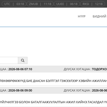
UTC
|
03:18
ZMUB
|
11:18
UUEE
|
06:18
RKSI
|
12:18
НҮҮР
БИДНИЙ
ЦАА :
2026-08-06 07:10
ДУУСАХ ХУГАЦАА :
ТОДОРХО
 ТӨХӨӨРӨМЖҮҮД БИЕ ДААСАН БЭЛТГЭЛ ТЭЖЭЭЛЭЭР ХЭВИЙН АЖИЛЛАН
ЦАА :
2026-08-06 09:00
ДУУСАХ ХУГАЦАА :
2026-08-06
К ҮЙЛЧИЛГЭЭ БОЛОН БАТАЛГААЖУУЛАЛТЫН АЖИЛ ХИЙНЭ.ТАСАЛДАЛ ҮҮ