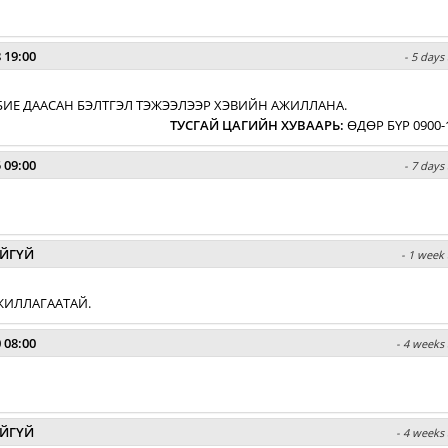
 19:00
- 5 days
БИЕ ДААСАН БЭЛТГЭЛ ТЭЖЭЭЛЭЭР ХЭВИЙН АЖИЛЛАНА.
ТУСГАЙ ЦАГИЙН ХУВААРЬ
:
ӨДӨР БҮР 0900-
 09:00
- 7 days
ЙГҮЙ
- 1 week 
ЖИЛЛАГААТАЙ.
 08:00
- 4 weeks 
ЙГҮЙ
- 4 weeks 