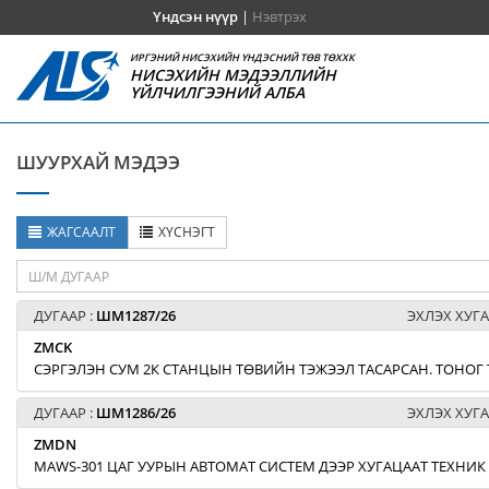
Үндсэн нүүр
|
Нэвтрэх
ИРГЭНИЙ НИСЭХИЙН ҮНДЭСНИЙ ТӨВ ТӨХХК
НИСЭХИЙН МЭДЭЭЛЛИЙН
ҮЙЛЧИЛГЭЭНИЙ АЛБА
ШУУРХАЙ МЭДЭЭ
ЖАГСААЛТ
ХҮСНЭГТ
ДУГААР :
ШМ1287/26
ЭХЛЭХ ХУГА
ZMCK
СЭРГЭЛЭН СУМ 2К СТАНЦЫН ТӨВИЙН ТЭЖЭЭЛ ТАСАРСАН. ТОНОГ
ДУГААР :
ШМ1286/26
ЭХЛЭХ ХУГА
ZMDN
MAWS-301 ЦАГ УУРЫН АВТОМАТ СИСТЕМ ДЭЭР ХУГАЦААТ ТЕХНИ