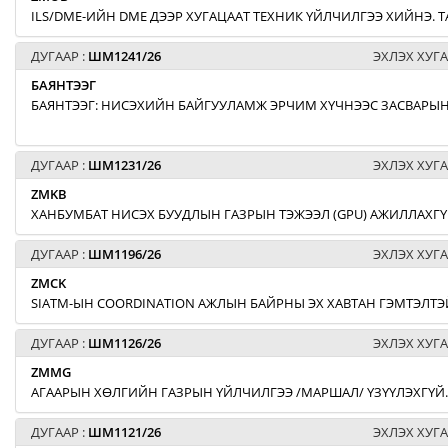
ILS/DME-ИЙН DME ДЭЭР ХУГАЦААТ ТЕХНИК ҮЙЛЧИЛГЭЭ ХИЙНЭ. Т
ДУГААР :
ШМ1241/26
ЭХЛЭХ ХУГА
БАЯНТЭЭГ
БАЯНТЭЭГ: НИСЭХИЙН БАЙГУУЛАМЖ ЭРЧИМ ХҮЧНЭЭС ЗАСВАРЫН
ДУГААР :
ШМ1231/26
ЭХЛЭХ ХУГА
ZMKB
ХАНБУМБАТ НИСЭХ БУУДЛЫН ГАЗРЫН ТЭЖЭЭЛ (GPU) АЖИЛЛАХГҮ
ДУГААР :
ШМ1196/26
ЭХЛЭХ ХУГА
ZMCK
SIATM-ЫН COORDINATION АЖЛЫН БАЙРНЫ ЭХ ХАВТАН ГЭМТЭЛТЭЙ
ДУГААР :
ШМ1126/26
ЭХЛЭХ ХУГА
ZMMG
АГААРЫН ХӨЛГИЙН ГАЗРЫН ҮЙЛЧИЛГЭЭ /МАРШАЛ/ ҮЗҮҮЛЭХГҮЙ.
ДУГААР :
ШМ1121/26
ЭХЛЭХ ХУГА