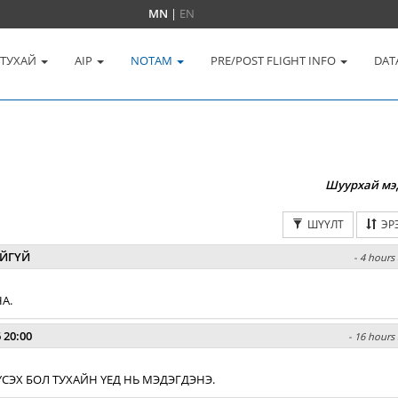
MN
|
EN
 ТУХАЙ
AIP
NOTAM
PRE/POST FLIGHT INFO
DAT
Шуурхай мэ
ШҮҮЛТ
ЭР
ЙГҮЙ
- 4 hours 
А.
 20:00
- 16 hours 
СЭХ БОЛ ТУХАЙН ҮЕД НЬ МЭДЭГДЭНЭ.