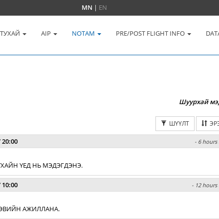
MN
|
EN
 ТУХАЙ
AIP
NOTAM
PRE/POST FLIGHT INFO
DAT
Шуурхай мэ
ШҮҮЛТ
ЭР
 20:00
- 6 hours 
ХАЙН ҮЕД НЬ МЭДЭГДЭНЭ.
 10:00
- 12 hours 
 ХЭВИЙН АЖИЛЛАНА.