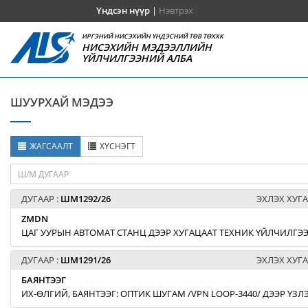
Үндсэн нүүр
|
Нэвтрэх
ИРГЭНИЙ НИСЭХИЙН ҮНДЭСНИЙ ТӨВ ТӨХХК
НИСЭХИЙН МЭДЭЭЛЛИЙН
ҮЙЛЧИЛГЭЭНИЙ АЛБА
ШУУРХАЙ МЭДЭЭ
ЖАГСААЛТ
ХҮСНЭГТ
ДУГААР :
ШМ1292/26
ЭХЛЭХ ХУГА
ZMDN
ЦАГ УУРЫН АВТОМАТ СТАНЦ ДЭЭР ХУГАЦААТ ТЕХНИК ҮЙЛЧИЛГЭЭ
ДУГААР :
ШМ1291/26
ЭХЛЭХ ХУГА
БАЯНТЭЭГ
ИХ-ӨЛГИЙ, БАЯНТЭЭГ: ОПТИК ШУГАМ /VPN LOOP-3440/ ДЭЭР ҮЗ