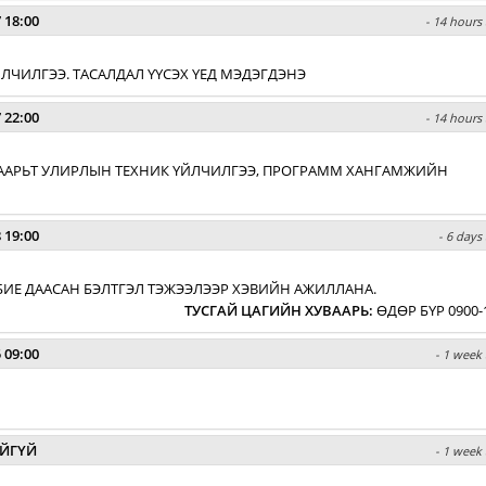
 18:00
- 14 hours 
 ҮЙЛЧИЛГЭЭ. ТАСАЛДАЛ ҮҮСЭХ ҮЕД МЭДЭГДЭНЭ
 22:00
- 14 hours 
ХУВААРЬТ УЛИРЛЫН ТЕХНИК ҮЙЛЧИЛГЭЭ, ПРОГРАММ ХАНГАМЖИЙН
 19:00
- 6 days
БИЕ ДААСАН БЭЛТГЭЛ ТЭЖЭЭЛЭЭР ХЭВИЙН АЖИЛЛАНА.
ТУСГАЙ ЦАГИЙН ХУВААРЬ
:
ӨДӨР БҮР 0900-
 09:00
- 1 week 
ЙГҮЙ
- 1 week 