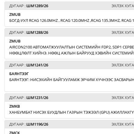
ДУГААР :
ШМ1289/26
ЭХЛЭХ ХУГА
ZMUB
БОГД-УУЛ RCAG 126.0MHZ , RCAG 120.0MHZ ,RCAG 135.3MHZ, RCA
ДУГААР :
ШМ1288/26
ЭХЛЭХ ХУГА
ZMUB
AIRCON2100 АВТОМАТЖУУЛАЛТЫН СИСТЕМИЙН FDP2, SDP1 СЕРВЕ
НӨӨЦЛӨЛТ ХИЙНЭ. НӨӨЦ АЖЛЫН БАЙРУУД ХЭВИЙН СИСТЕМИЙН
ДУГААР :
ШМ1241/26
ЭХЛЭХ ХУГА
БАЯНТЭЭГ
БАЯНТЭЭГ: НИСЭХИЙН БАЙГУУЛАМЖ ЭРЧИМ ХҮЧНЭЭС ЗАСВАРЫН
ДУГААР :
ШМ1231/26
ЭХЛЭХ ХУГА
ZMKB
ХАНБУМБАТ НИСЭХ БУУДЛЫН ГАЗРЫН ТЭЖЭЭЛ (GPU) АЖИЛЛАХГҮ
ДУГААР :
ШМ1196/26
ЭХЛЭХ ХУГА
ZMCK