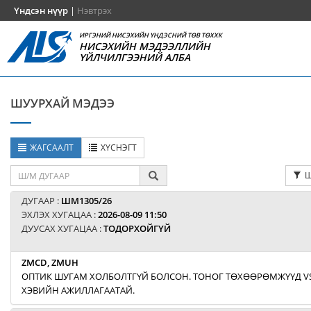
Үндсэн нүүр
|
Нэвтрэх
ИРГЭНИЙ НИСЭХИЙН ҮНДЭСНИЙ ТӨВ ТӨХХК
НИСЭХИЙН МЭДЭЭЛЛИЙН
ҮЙЛЧИЛГЭЭНИЙ АЛБА
ШУУРХАЙ МЭДЭЭ
ЖАГСААЛТ
ХҮСНЭГТ
Ш
ДУГААР :
ШМ1305/26
ЭХЛЭХ ХУГАЦАА :
2026-08-09 11:50
ДУУСАХ ХУГАЦАА :
ТОДОРХОЙГҮЙ
ZMCD, ZMUH
ОПТИК ШУГАМ ХОЛБОЛТГҮЙ БОЛСОН. ТОНОГ ТӨХӨӨРӨМЖҮҮД V
ХЭВИЙН АЖИЛЛАГААТАЙ.