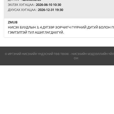
ЭХЛЭХ ХУГАЦАА :
2026-06-10 10:30
ДУУСАХ ХУГАЦАА :
2026-12-31 19:30
ZMUB
НИСЭХ БУУДЛЫН 3, 4 ДҮГЭЭР ЗОРЧИГЧ ГҮҮРНИЙ ДУГУЙ БОЛОН
ГЭМТЭЛТЭЙ ТУЛ АШИГЛАГДАХГҮЙ.
© ИРГЭНИЙ НИСЭХИЙН ҮНДЭСНИЙ ТӨВ ТӨХХК - НИСЭХИЙН МЭДЭЭЛЛИЙН ҮЙЛ
ОН