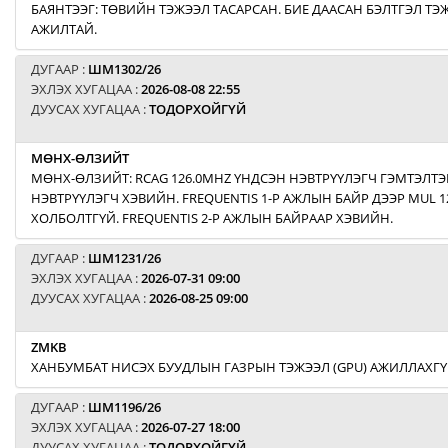
БАЯНТЭЭГ: ТӨВИЙН ТЭЖЭЭЛ ТАСАРСАН. БИЕ ДААСАН БЭЛТГЭЛ Т
АЖИЛТАЙ.
ДУГААР :
ШМ1302/26
ЭХЛЭХ ХУГАЦАА :
2026-08-08 22:55
ДУУСАХ ХУГАЦАА :
ТОДОРХОЙГҮЙ
МӨНХ-ӨЛЗИЙТ
МӨНХ-ӨЛЗИЙТ: RCAG 126.0MHZ ҮНДСЭН НЭВТРҮҮЛЭГЧ ГЭМТЭЛТЭ
НЭВТРҮҮЛЭГЧ ХЭВИЙН. FREQUENTIS 1-Р АЖЛЫН БАЙР ДЭЭР MUL 1
ХОЛБОЛТГҮЙ. FREQUENTIS 2-Р АЖЛЫН БАЙРААР ХЭВИЙН.
ДУГААР :
ШМ1231/26
ЭХЛЭХ ХУГАЦАА :
2026-07-31 09:00
ДУУСАХ ХУГАЦАА :
2026-08-25 09:00
ZMKB
ХАНБУМБАТ НИСЭХ БУУДЛЫН ГАЗРЫН ТЭЖЭЭЛ (GPU) АЖИЛЛАХГҮ
ДУГААР :
ШМ1196/26
ЭХЛЭХ ХУГАЦАА :
2026-07-27 18:00
ДУУСАХ ХУГАЦАА :
ТОДОРХОЙГҮЙ