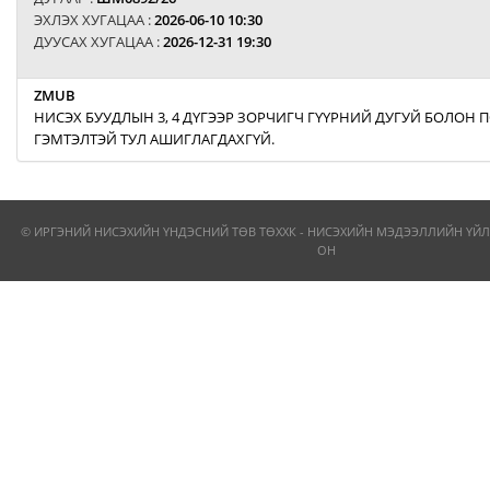
ЭХЛЭХ ХУГАЦАА :
2026-06-10 10:30
ДУУСАХ ХУГАЦАА :
2026-12-31 19:30
ZMUB
НИСЭХ БУУДЛЫН 3, 4 ДҮГЭЭР ЗОРЧИГЧ ГҮҮРНИЙ ДУГУЙ БОЛОН
ГЭМТЭЛТЭЙ ТУЛ АШИГЛАГДАХГҮЙ.
© ИРГЭНИЙ НИСЭХИЙН ҮНДЭСНИЙ ТӨВ ТӨХХК - НИСЭХИЙН МЭДЭЭЛЛИЙН ҮЙЛ
ОН