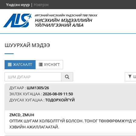
Үндсэн нүүр
|
Нэвтрэх
ИРГЭНИЙ НИСЭХИЙН ҮНДЭСНИЙ ТӨВ ТӨХХК
НИСЭХИЙН МЭДЭЭЛЛИЙН
ҮЙЛЧИЛГЭЭНИЙ АЛБА
ШУУРХАЙ МЭДЭЭ
ЖАГСААЛТ
ХҮСНЭГТ
Ш
ДУГААР :
ШМ1305/26
ЭХЛЭХ ХУГАЦАА :
2026-08-09 11:50
ДУУСАХ ХУГАЦАА :
ТОДОРХОЙГҮЙ
ZMCD, ZMUH
ОПТИК ШУГАМ ХОЛБОЛТГҮЙ БОЛСОН. ТОНОГ ТӨХӨӨРӨМЖҮҮД V
ХЭВИЙН АЖИЛЛАГААТАЙ.