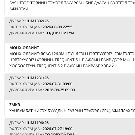
БАЯНТЭЭГ: ТӨВИЙН ТЭЖЭЭЛ ТАСАРСАН. БИЕ ДААСАН БЭЛТГЭЛ Т
АЖИЛТАЙ.
ДУГААР :
ШМ1302/26
ЭХЛЭХ ХУГАЦАА :
2026-08-08 22:55
ДУУСАХ ХУГАЦАА :
ТОДОРХОЙГҮЙ
МӨНХ-ӨЛЗИЙТ
МӨНХ-ӨЛЗИЙТ: RCAG 126.0MHZ ҮНДСЭН НЭВТРҮҮЛЭГЧ ГЭМТЭЛТЭ
НЭВТРҮҮЛЭГЧ ХЭВИЙН. FREQUENTIS 1-Р АЖЛЫН БАЙР ДЭЭР MUL 1
ХОЛБОЛТГҮЙ. FREQUENTIS 2-Р АЖЛЫН БАЙРААР ХЭВИЙН.
ДУГААР :
ШМ1231/26
ЭХЛЭХ ХУГАЦАА :
2026-07-31 09:00
ДУУСАХ ХУГАЦАА :
2026-08-25 09:00
ZMKB
ХАНБУМБАТ НИСЭХ БУУДЛЫН ГАЗРЫН ТЭЖЭЭЛ (GPU) АЖИЛЛАХГҮ
ДУГААР :
ШМ1196/26
ЭХЛЭХ ХУГАЦАА :
2026-07-27 18:00
ДУУСАХ ХУГАЦАА :
ТОДОРХОЙГҮЙ