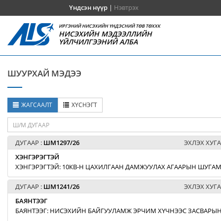
Үндсэн нүүр
|
Нэвтрэх
ИРГЭНИЙ НИСЭХИЙН ҮНДЭСНИЙ ТӨВ ТӨХХК
НИСЭХИЙН МЭДЭЭЛЛИЙН
ҮЙЛЧИЛГЭЭНИЙ АЛБА
ШУУРХАЙ МЭДЭЭ
ЖАГСААЛТ
ХҮСНЭГТ
ДУГААР :
ШМ1297/26
ЭХЛЭХ ХУГА
ХЭНГЭРЭГТЭЙ
ХЭНГЭРЭГТЭЙ: 10КВ-Н ЦАХИЛГААН ДАМЖУУЛАХ АГААРЫН ШУГАМЫ
ДУГААР :
ШМ1241/26
ЭХЛЭХ ХУГА
БАЯНТЭЭГ
БАЯНТЭЭГ: НИСЭХИЙН БАЙГУУЛАМЖ ЭРЧИМ ХҮЧНЭЭС ЗАСВАРЫН