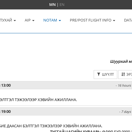
MN
|
EN
 ТУХАЙ
AIP
NOTAM
PRE/POST FLIGHT INFO
DAT
Шуурхай м
ШҮҮЛТ
ЭР
 13:00
- 16 hours 
 БЭЛТГЭЛ ТЭЖЭЭЛЭЭР ХЭВИЙН АЖИЛЛАНА.
 19:00
- 7 days
БИЕ ДААСАН БЭЛТГЭЛ ТЭЖЭЭЛЭЭР ХЭВИЙН АЖИЛЛАНА.
ТУСГАЙ ЦАГИЙН ХУВААРЬ
:
ӨДӨР БҮР 0900-