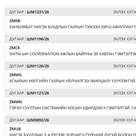
ДУГААР :
ШМ1231/26
ЭХЛЭХ ХУГА
ZMKB
ХАНБУМБАТ НИСЭХ БУУДЛЫН ГАЗРЫН ТЭЖЭЭЛ (GPU) АЖИЛЛАХГҮ
ДУГААР :
ШМ1196/26
ЭХЛЭХ ХУГА
ZMCK
SIATM-ЫН COORDINATION АЖЛЫН БАЙРНЫ ЭХ ХАВТАН ГЭМТЭЛТЭЙ
ДУГААР :
ШМ1126/26
ЭХЛЭХ ХУГА
ZMMG
АГААРЫН ХӨЛГИЙН ГАЗРЫН ҮЙЛЧИЛГЭЭ /МАРШАЛ/ ҮЗҮҮЛЭХГҮЙ.
ДУГААР :
ШМ1121/26
ЭХЛЭХ ХУГА
ZMMN
ГЭРЭЛ СУУЛТЫН СИСТЕМИЙН АЛСЫН УДИРДЛАГА ГЭМТЭЛТЭЙ. Г
ДУГААР :
ШМ0892/26
ЭХЛЭХ ХУГА
ZMUB
НИСЭХ БУУДЛЫН 3, 4 ДҮГЭЭР ЗОРЧИГЧ ГҮҮРНИЙ ДУГУЙ БОЛОН