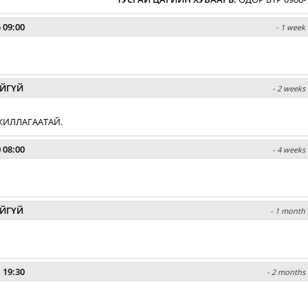
 09:00
- 1 week 
ЙГҮЙ
- 2 weeks 
ЖИЛЛАГААТАЙ.
 08:00
- 4 weeks 
ЙГҮЙ
- 1 month 
 19:30
- 2 months 