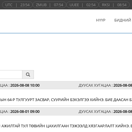
UTC
|
23:54
ZMUB
|
07:54
UUEE
|
02:54
RKSI
|
08:54
НҮҮР
БИДНИЙ
ЦАА :
2026-08-08 10:00
ДУУСАХ ХУГАЦАА :
2026-08-08
Н 64-Р ТУЛГУУРТ ЗАСВАР, СУУРИЙН БЭХЭЛГЭЭ ХИЙНЭ. БИЕ ДААСАН
ЦАА :
2026-08-01 09:00
ДУУСАХ ХУГАЦАА :
2026-08-08
 АЖИЛТАЙ ТУЛ ТӨВИЙН ЦАХИЛГААН ТЭЖЭЭЛД ХЯЗГААРЛАЛТ ХИЙНЭ. 