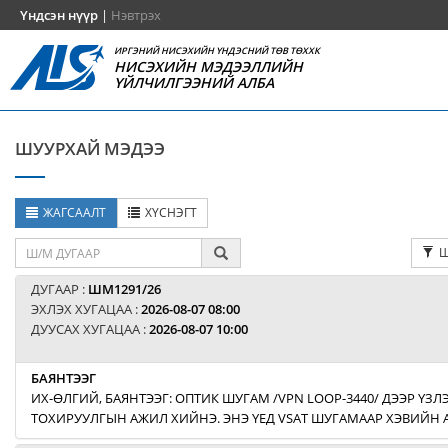
Үндсэн нүүр
|
Нэвтрэх
ИРГЭНИЙ НИСЭХИЙН ҮНДЭСНИЙ ТӨВ ТӨХХК
НИСЭХИЙН МЭДЭЭЛЛИЙН
ҮЙЛЧИЛГЭЭНИЙ АЛБА
ШУУРХАЙ МЭДЭЭ
ЖАГСААЛТ
ХҮСНЭГТ
Ш
ДУГААР :
ШМ1291/26
ЭХЛЭХ ХУГАЦАА :
2026-08-07 08:00
ДУУСАХ ХУГАЦАА :
2026-08-07 10:00
БАЯНТЭЭГ
ИХ-ӨЛГИЙ, БАЯНТЭЭГ: ОПТИК ШУГАМ /VPN LOOP-3440/ ДЭЭР ҮЗЛЭ
ТОХИРУУЛГЫН АЖИЛ ХИЙНЭ. ЭНЭ ҮЕД VSAT ШУГАМААР ХЭВИЙН