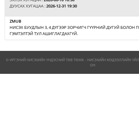
ДУУСАХ ХУГАЦАА :
2026-12-31 19:30
ZMUB
НИСЭХ БУУДЛЫН 3, 4 ДҮГЭЭР ЗОРЧИГЧ ГҮҮРНИЙ ДУГУЙ БОЛОН
ГЭМТЭЛТЭЙ ТУЛ АШИГЛАГДАХГҮЙ.
© ИРГЭНИЙ НИСЭХИЙН ҮНДЭСНИЙ ТӨВ ТӨХХК - НИСЭХИЙН МЭДЭЭЛЛИЙН ҮЙЛ
ОН