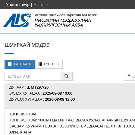
Үндсэн нүүр
|
Нэвтрэх
ИРГЭНИЙ НИСЭХИЙН ҮНДЭСНИЙ ТӨВ ТӨХХК
НИСЭХИЙН МЭДЭЭЛЛИЙН
ҮЙЛЧИЛГЭЭНИЙ АЛБА
ШУУРХАЙ МЭДЭЭ
ЖАГСААЛТ
ХҮСНЭГТ
Ш
ДУГААР :
ШМ1297/26
ЭХЛЭХ ХУГАЦАА :
2026-08-08 10:00
ДУУСАХ ХУГАЦАА :
2026-08-08 13:00
ХЭНГЭРЭГТЭЙ
ХЭНГЭРЭГТЭЙ: 10КВ-Н ЦАХИЛГААН ДАМЖУУЛАХ АГААРЫН ШУГАМ
ЗАСВАР, СУУРИЙН БЭХЭЛГЭЭ ХИЙНЭ. БИЕ ДААСАН БЭЛТГЭЛ ТЭЖ
АЖИЛЛАНА.