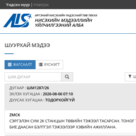
Үндсэн нүүр
|
Нэвтрэх
ИРГЭНИЙ НИСЭХИЙН ҮНДЭСНИЙ ТӨВ ТӨХХК
НИСЭХИЙН МЭДЭЭЛЛИЙН
ҮЙЛЧИЛГЭЭНИЙ АЛБА
ШУУРХАЙ МЭДЭЭ
ЖАГСААЛТ
ХҮСНЭГТ
Ш
ДУГААР :
ШМ1287/26
ЭХЛЭХ ХУГАЦАА :
2026-08-06 07:10
ДУУСАХ ХУГАЦАА :
ТОДОРХОЙГҮЙ
ZMCK
СЭРГЭЛЭН СУМ 2К СТАНЦЫН ТӨВИЙН ТЭЖЭЭЛ ТАСАРСАН. ТОНО
БИЕ ДААСАН БЭЛТГЭЛ ТЭЖЭЭЛЭЭР ХЭВИЙН АЖИЛЛАНА.