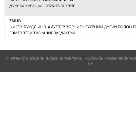
ДУУСАХ ХУГАЦАА :
2026-12-31 19:30
ZMUB
НИСЭХ БУУДЛЫН 3, 4 ДҮГЭЭР ЗОРЧИГЧ ГҮҮРНИЙ ДУГУЙ БОЛОН
ГЭМТЭЛТЭЙ ТУЛ АШИГЛАГДАХГҮЙ.
© ИРГЭНИЙ НИСЭХИЙН ҮНДЭСНИЙ ТӨВ ТӨХХК - НИСЭХИЙН МЭДЭЭЛЛИЙН ҮЙЛ
ОН