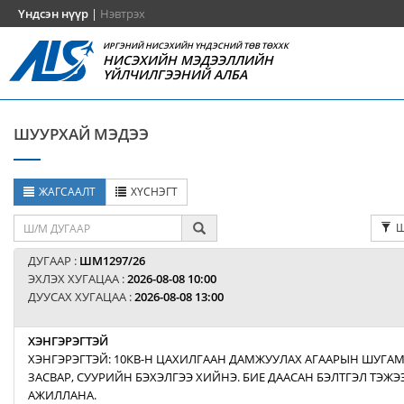
Үндсэн нүүр
|
Нэвтрэх
ИРГЭНИЙ НИСЭХИЙН ҮНДЭСНИЙ ТӨВ ТӨХХК
НИСЭХИЙН МЭДЭЭЛЛИЙН
ҮЙЛЧИЛГЭЭНИЙ АЛБА
ШУУРХАЙ МЭДЭЭ
ЖАГСААЛТ
ХҮСНЭГТ
Ш
ДУГААР :
ШМ1297/26
ЭХЛЭХ ХУГАЦАА :
2026-08-08 10:00
ДУУСАХ ХУГАЦАА :
2026-08-08 13:00
ХЭНГЭРЭГТЭЙ
ХЭНГЭРЭГТЭЙ: 10КВ-Н ЦАХИЛГААН ДАМЖУУЛАХ АГААРЫН ШУГАМ
ЗАСВАР, СУУРИЙН БЭХЭЛГЭЭ ХИЙНЭ. БИЕ ДААСАН БЭЛТГЭЛ ТЭЖ
АЖИЛЛАНА.