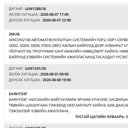
ДУГААР :
ШМ1288/26
ЭХЛЭХ ХУГАЦАА :
2026-08-07 17:00
ДУУСАХ ХУГАЦАА :
2026-08-07 22:00
ZMUB
AIRCON2100 АВТОМАТЖУУЛАЛТЫН СИСТЕМИЙН FDP2, SDP1 СЕРВ
SDD2, SDD4, SDD6, FDD3, DRF2 АЖЛЫН БАЙРУУД ДЭЭР ХУВААРЬТ
ҮЙЛЧИЛГЭЭ, ПРОГРАММ ХАНГАМЖИЙН НӨӨЦЛӨЛТ ХИЙНЭ. НӨ
БАЙРУУД ХЭВИЙН СИСТЕМИЙН АЖИЛЛАГААНД ТАСАЛДАЛ ҮҮСЭХГ
ДУГААР :
ШМ1241/26
ЭХЛЭХ ХУГАЦАА :
2026-08-01 09:00
ДУУСАХ ХУГАЦАА :
2026-08-08 19:00
БАЯНТЭЭГ
БАЯНТЭЭГ: НИСЭХИЙН БАЙГУУЛАМЖ ЭРЧИМ ХҮЧНЭЭС ЗАСВАРЫН
ТӨВИЙН ЦАХИЛГААН ТЭЖЭЭЛД ХЯЗГААРЛАЛТ ХИЙНЭ. БИЕ ДААСА
ТЭЖЭЭЛЭЭР ХЭВИЙН АЖИЛЛАНА.
ТУСГАЙ ЦАГИЙН ХУВААРЬ
:
Ө