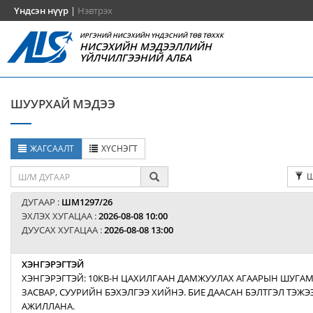
Үндсэн нүүр
|
Нэвтрэх
ИРГЭНИЙ НИСЭХИЙН ҮНДЭСНИЙ ТӨВ ТӨХХК
НИСЭХИЙН МЭДЭЭЛЛИЙН
ҮЙЛЧИЛГЭЭНИЙ АЛБА
ШУУРХАЙ МЭДЭЭ
ЖАГСААЛТ
ХҮСНЭГТ
Ш
ДУГААР :
ШМ1297/26
ЭХЛЭХ ХУГАЦАА :
2026-08-08 10:00
ДУУСАХ ХУГАЦАА :
2026-08-08 13:00
ХЭНГЭРЭГТЭЙ
ХЭНГЭРЭГТЭЙ: 10КВ-Н ЦАХИЛГААН ДАМЖУУЛАХ АГААРЫН ШУГАМ
ЗАСВАР, СУУРИЙН БЭХЭЛГЭЭ ХИЙНЭ. БИЕ ДААСАН БЭЛТГЭЛ ТЭЖ
АЖИЛЛАНА.