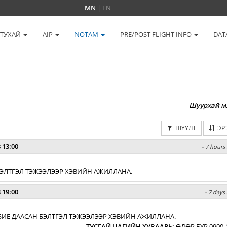
MN
|
EN
 ТУХАЙ
AIP
NOTAM
PRE/POST FLIGHT INFO
DAT
Шуурхай м
ШҮҮЛТ
ЭР
 13:00
- 7 hours 
 БЭЛТГЭЛ ТЭЖЭЭЛЭЭР ХЭВИЙН АЖИЛЛАНА.
 19:00
- 7 days
БИЕ ДААСАН БЭЛТГЭЛ ТЭЖЭЭЛЭЭР ХЭВИЙН АЖИЛЛАНА.
ТУСГАЙ ЦАГИЙН ХУВААРЬ
:
ӨДӨР БҮР 0900-