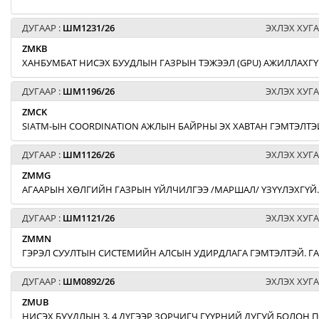
ДУГААР :
ШМ1231/26
ЭХЛЭХ ХУГА
ZMKB
ХАНБУМБАТ НИСЭХ БУУДЛЫН ГАЗРЫН ТЭЖЭЭЛ (GPU) АЖИЛЛАХГҮ
ДУГААР :
ШМ1196/26
ЭХЛЭХ ХУГА
ZMCK
SIATM-ЫН COORDINATION АЖЛЫН БАЙРНЫ ЭХ ХАВТАН ГЭМТЭЛТЭЙ
ДУГААР :
ШМ1126/26
ЭХЛЭХ ХУГА
ZMMG
АГААРЫН ХӨЛГИЙН ГАЗРЫН ҮЙЛЧИЛГЭЭ /МАРШАЛ/ ҮЗҮҮЛЭХГҮЙ.
ДУГААР :
ШМ1121/26
ЭХЛЭХ ХУГА
ZMMN
ГЭРЭЛ СУУЛТЫН СИСТЕМИЙН АЛСЫН УДИРДЛАГА ГЭМТЭЛТЭЙ. Г
ДУГААР :
ШМ0892/26
ЭХЛЭХ ХУГА
ZMUB
НИСЭХ БУУДЛЫН 3, 4 ДҮГЭЭР ЗОРЧИГЧ ГҮҮРНИЙ ДУГУЙ БОЛОН