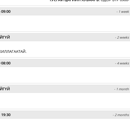
 09:00
- 1 week 
ЙГҮЙ
- 2 weeks 
ЖИЛЛАГААТАЙ.
 08:00
- 4 weeks 
ЙГҮЙ
- 1 month 
 19:30
- 2 months 