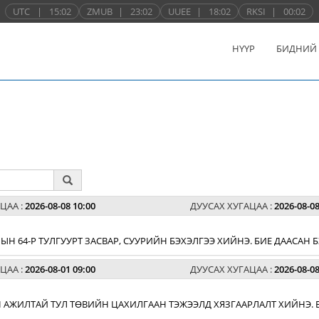
UTC
|
15:02
ZMUB
|
23:02
UUEE
|
18:02
RKSI
|
00:02
НҮҮР
БИДНИЙ
ЦАА :
2026-08-08 10:00
ДУУСАХ ХУГАЦАА :
2026-08-08
Н 64-Р ТУЛГУУРТ ЗАСВАР, СУУРИЙН БЭХЭЛГЭЭ ХИЙНЭ. БИЕ ДААСАН
ЦАА :
2026-08-01 09:00
ДУУСАХ ХУГАЦАА :
2026-08-08
 АЖИЛТАЙ ТУЛ ТӨВИЙН ЦАХИЛГААН ТЭЖЭЭЛД ХЯЗГААРЛАЛТ ХИЙНЭ. 