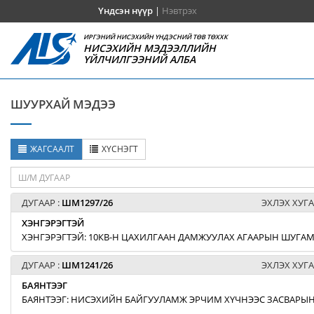
Үндсэн нүүр
|
Нэвтрэх
ИРГЭНИЙ НИСЭХИЙН ҮНДЭСНИЙ ТӨВ ТӨХХК
НИСЭХИЙН МЭДЭЭЛЛИЙН
ҮЙЛЧИЛГЭЭНИЙ АЛБА
ШУУРХАЙ МЭДЭЭ
ЖАГСААЛТ
ХҮСНЭГТ
ДУГААР :
ШМ1297/26
ЭХЛЭХ ХУГА
ХЭНГЭРЭГТЭЙ
ХЭНГЭРЭГТЭЙ: 10КВ-Н ЦАХИЛГААН ДАМЖУУЛАХ АГААРЫН ШУГАМЫ
ДУГААР :
ШМ1241/26
ЭХЛЭХ ХУГА
БАЯНТЭЭГ
БАЯНТЭЭГ: НИСЭХИЙН БАЙГУУЛАМЖ ЭРЧИМ ХҮЧНЭЭС ЗАСВАРЫН