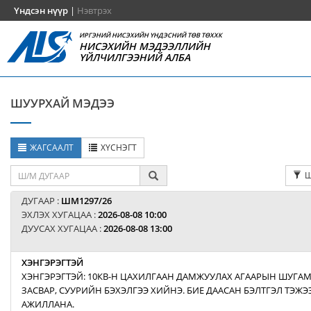
Үндсэн нүүр
|
Нэвтрэх
ИРГЭНИЙ НИСЭХИЙН ҮНДЭСНИЙ ТӨВ ТӨХХК
НИСЭХИЙН МЭДЭЭЛЛИЙН
ҮЙЛЧИЛГЭЭНИЙ АЛБА
ШУУРХАЙ МЭДЭЭ
ЖАГСААЛТ
ХҮСНЭГТ
Ш
ДУГААР :
ШМ1297/26
ЭХЛЭХ ХУГАЦАА :
2026-08-08 10:00
ДУУСАХ ХУГАЦАА :
2026-08-08 13:00
ХЭНГЭРЭГТЭЙ
ХЭНГЭРЭГТЭЙ: 10КВ-Н ЦАХИЛГААН ДАМЖУУЛАХ АГААРЫН ШУГАМ
ЗАСВАР, СУУРИЙН БЭХЭЛГЭЭ ХИЙНЭ. БИЕ ДААСАН БЭЛТГЭЛ ТЭЖ
АЖИЛЛАНА.