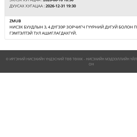
ДУУСАХ ХУГАЦАА :
2026-12-31 19:30
ZMUB
НИСЭХ БУУДЛЫН 3, 4 ДҮГЭЭР ЗОРЧИГЧ ГҮҮРНИЙ ДУГУЙ БОЛОН
ГЭМТЭЛТЭЙ ТУЛ АШИГЛАГДАХГҮЙ.
© ИРГЭНИЙ НИСЭХИЙН ҮНДЭСНИЙ ТӨВ ТӨХХК - НИСЭХИЙН МЭДЭЭЛЛИЙН ҮЙЛ
ОН