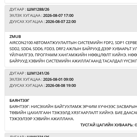
ДУГААР :
ШМ1288/26
ЭХЛЭХ ХУГАЦАА :
2026-08-07 17:00
ДУУСАХ ХУГАЦАА :
2026-08-07 22:00
ZMUB
AIRCON2100 АВТОМАТЖУУЛАЛТЫН СИСТЕМИЙН FDP2, SDP1 СЕРВ
SDD2, SDD4, SDD6, FDD3, DRF2 АЖЛЫН БАЙРУУД ДЭЭР ХУВААРЬТ
ҮЙЛЧИЛГЭЭ, ПРОГРАММ ХАНГАМЖИЙН НӨӨЦЛӨЛТ ХИЙНЭ. НӨ
БАЙРУУД ХЭВИЙН СИСТЕМИЙН АЖИЛЛАГААНД ТАСАЛДАЛ ҮҮСЭХГ
ДУГААР :
ШМ1241/26
ЭХЛЭХ ХУГАЦАА :
2026-08-01 09:00
ДУУСАХ ХУГАЦАА :
2026-08-08 19:00
БАЯНТЭЭГ
БАЯНТЭЭГ: НИСЭХИЙН БАЙГУУЛАМЖ ЭРЧИМ ХҮЧНЭЭС ЗАСВАРЫН
ТӨВИЙН ЦАХИЛГААН ТЭЖЭЭЛД ХЯЗГААРЛАЛТ ХИЙНЭ. БИЕ ДААСА
ТЭЖЭЭЛЭЭР ХЭВИЙН АЖИЛЛАНА.
ТУСГАЙ ЦАГИЙН ХУВААРЬ
:
Ө