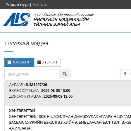
Үндсэн нүүр
|
Нэвтрэх
ИРГЭНИЙ НИСЭХИЙН ҮНДЭСНИЙ ТӨВ ТӨХХК
НИСЭХИЙН МЭДЭЭЛЛИЙН
ҮЙЛЧИЛГЭЭНИЙ АЛБА
ШУУРХАЙ МЭДЭЭ
ЖАГСААЛТ
ХҮСНЭГТ
Ш
ДУГААР :
ШМ1297/26
ЭХЛЭХ ХУГАЦАА :
2026-08-08 10:00
ДУУСАХ ХУГАЦАА :
2026-08-08 13:00
ХЭНГЭРЭГТЭЙ
ХЭНГЭРЭГТЭЙ: 10КВ-Н ЦАХИЛГААН ДАМЖУУЛАХ АГААРЫН ШУГАМ
ЗАСВАР, СУУРИЙН БЭХЭЛГЭЭ ХИЙНЭ. БИЕ ДААСАН БЭЛТГЭЛ ТЭЖ
АЖИЛЛАНА.