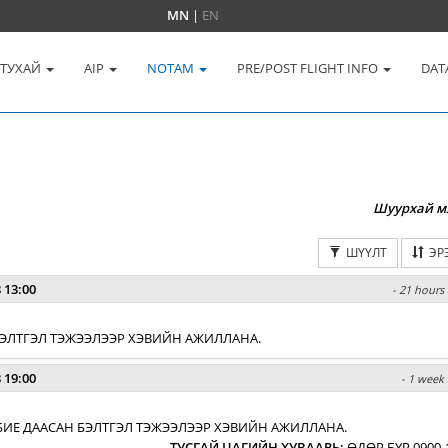
MN
|
EN
 ТУХАЙ
AIP
NOTAM
PRE/POST FLIGHT INFO
DAT
Шуурхай м
ШҮҮЛТ
ЭР
 13:00
- 21 hours 
 БЭЛТГЭЛ ТЭЖЭЭЛЭЭР ХЭВИЙН АЖИЛЛАНА.
 19:00
- 1 week 
БИЕ ДААСАН БЭЛТГЭЛ ТЭЖЭЭЛЭЭР ХЭВИЙН АЖИЛЛАНА.
ТУСГАЙ ЦАГИЙН ХУВААРЬ
:
ӨДӨР БҮР 0900-