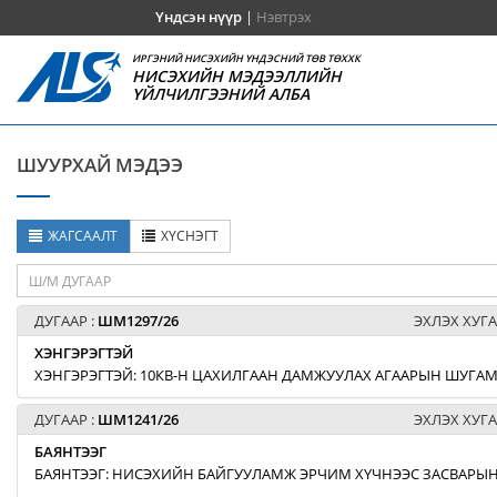
Үндсэн нүүр
|
Нэвтрэх
ИРГЭНИЙ НИСЭХИЙН ҮНДЭСНИЙ ТӨВ ТӨХХК
НИСЭХИЙН МЭДЭЭЛЛИЙН
ҮЙЛЧИЛГЭЭНИЙ АЛБА
ШУУРХАЙ МЭДЭЭ
ЖАГСААЛТ
ХҮСНЭГТ
ДУГААР :
ШМ1297/26
ЭХЛЭХ ХУГА
ХЭНГЭРЭГТЭЙ
ХЭНГЭРЭГТЭЙ: 10КВ-Н ЦАХИЛГААН ДАМЖУУЛАХ АГААРЫН ШУГАМЫ
ДУГААР :
ШМ1241/26
ЭХЛЭХ ХУГА
БАЯНТЭЭГ
БАЯНТЭЭГ: НИСЭХИЙН БАЙГУУЛАМЖ ЭРЧИМ ХҮЧНЭЭС ЗАСВАРЫН