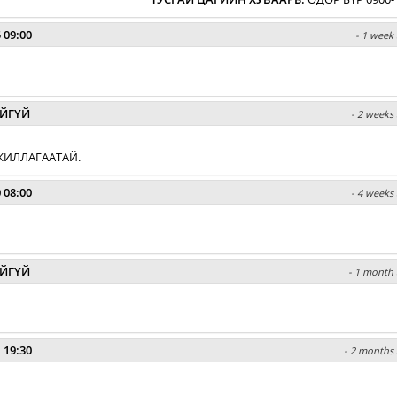
 09:00
- 1 week 
ЙГҮЙ
- 2 weeks 
ЖИЛЛАГААТАЙ.
 08:00
- 4 weeks 
ЙГҮЙ
- 1 month 
 19:30
- 2 months 