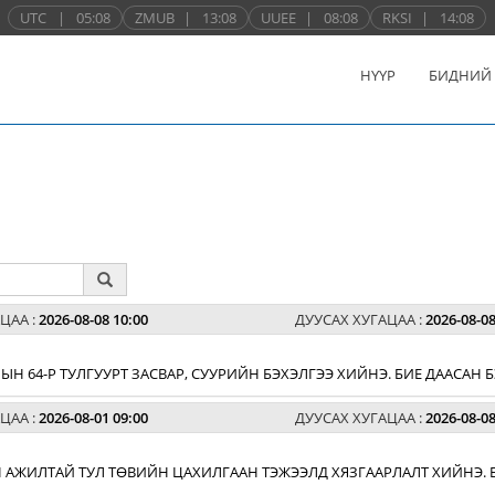
UTC
|
05:08
ZMUB
|
13:08
UUEE
|
08:08
RKSI
|
14:08
НҮҮР
БИДНИЙ
ЦАА :
2026-08-08 10:00
ДУУСАХ ХУГАЦАА :
2026-08-08
Н 64-Р ТУЛГУУРТ ЗАСВАР, СУУРИЙН БЭХЭЛГЭЭ ХИЙНЭ. БИЕ ДААСАН
ЦАА :
2026-08-01 09:00
ДУУСАХ ХУГАЦАА :
2026-08-08
 АЖИЛТАЙ ТУЛ ТӨВИЙН ЦАХИЛГААН ТЭЖЭЭЛД ХЯЗГААРЛАЛТ ХИЙНЭ. 