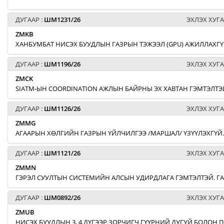
ДУГААР :
ШМ1231/26
ЭХЛЭХ ХУГА
ZMKB
ХАНБУМБАТ НИСЭХ БУУДЛЫН ГАЗРЫН ТЭЖЭЭЛ (GPU) АЖИЛЛАХГҮ
ДУГААР :
ШМ1196/26
ЭХЛЭХ ХУГА
ZMCK
SIATM-ЫН COORDINATION АЖЛЫН БАЙРНЫ ЭХ ХАВТАН ГЭМТЭЛТЭЙ
ДУГААР :
ШМ1126/26
ЭХЛЭХ ХУГА
ZMMG
АГААРЫН ХӨЛГИЙН ГАЗРЫН ҮЙЛЧИЛГЭЭ /МАРШАЛ/ ҮЗҮҮЛЭХГҮЙ.
ДУГААР :
ШМ1121/26
ЭХЛЭХ ХУГА
ZMMN
ГЭРЭЛ СУУЛТЫН СИСТЕМИЙН АЛСЫН УДИРДЛАГА ГЭМТЭЛТЭЙ. Г
ДУГААР :
ШМ0892/26
ЭХЛЭХ ХУГА
ZMUB
НИСЭХ БУУДЛЫН 3, 4 ДҮГЭЭР ЗОРЧИГЧ ГҮҮРНИЙ ДУГУЙ БОЛОН