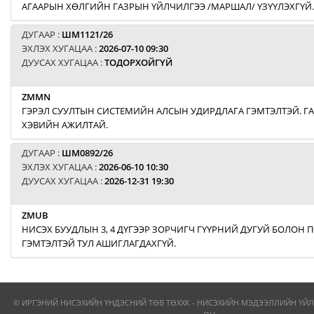
АГААРЫН ХӨЛГИЙН ГАЗРЫН ҮЙЛЧИЛГЭЭ /МАРШАЛ/ ҮЗҮҮЛЭХГҮЙ.
ДУГААР :
ШМ1121/26
ЭХЛЭХ ХУГАЦАА :
2026-07-10 09:30
ДУУСАХ ХУГАЦАА :
ТОДОРХОЙГҮЙ
ZMMN
ГЭРЭЛ СУУЛТЫН СИСТЕМИЙН АЛСЫН УДИРДЛАГА ГЭМТЭЛТЭЙ. Г
ХЭВИЙН АЖИЛТАЙ.
ДУГААР :
ШМ0892/26
ЭХЛЭХ ХУГАЦАА :
2026-06-10 10:30
ДУУСАХ ХУГАЦАА :
2026-12-31 19:30
ZMUB
НИСЭХ БУУДЛЫН 3, 4 ДҮГЭЭР ЗОРЧИГЧ ГҮҮРНИЙ ДУГУЙ БОЛОН
ГЭМТЭЛТЭЙ ТУЛ АШИГЛАГДАХГҮЙ.
© ИРГЭНИЙ НИСЭХИЙН ҮНДЭСНИЙ ТӨВ ТӨХХК - НИСЭХИЙН МЭДЭЭЛЛИЙН ҮЙЛ