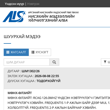
Үндсэн нүүр
|
Нэвтрэх
ИРГЭНИЙ НИСЭХИЙН ҮНДЭСНИЙ ТӨВ ТӨХХК
НИСЭХИЙН МЭДЭЭЛЛИЙН
ҮЙЛЧИЛГЭЭНИЙ АЛБА
ШУУРХАЙ МЭДЭЭ
ЖАГСААЛТ
ХҮСНЭГТ
Ш
ДУГААР :
ШМ1302/26
ЭХЛЭХ ХУГАЦАА :
2026-08-08 22:55
ДУУСАХ ХУГАЦАА :
ТОДОРХОЙГҮЙ
МӨНХ-ӨЛЗИЙТ
МӨНХ-ӨЛЗИЙТ: RCAG 126.0MHZ ҮНДСЭН НЭВТРҮҮЛЭГЧ ГЭМТЭЛТЭ
НЭВТРҮҮЛЭГЧ ХЭВИЙН. FREQUENTIS 1-Р АЖЛЫН БАЙР ДЭЭР MUL 1
ХОЛБОЛТГҮЙ. FREQUENTIS 2-Р АЖЛЫН БАЙРААР ХЭВИЙН.