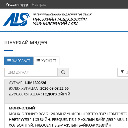
Үндсэн нүүр
|
Нэвтрэх
ИРГЭНИЙ НИСЭХИЙН ҮНДЭСНИЙ ТӨВ ТӨХХК
НИСЭХИЙН МЭДЭЭЛЛИЙН
ҮЙЛЧИЛГЭЭНИЙ АЛБА
ШУУРХАЙ МЭДЭЭ
ЖАГСААЛТ
ХҮСНЭГТ
Ш
ДУГААР :
ШМ1302/26
ЭХЛЭХ ХУГАЦАА :
2026-08-08 22:55
ДУУСАХ ХУГАЦАА :
ТОДОРХОЙГҮЙ
МӨНХ-ӨЛЗИЙТ
МӨНХ-ӨЛЗИЙТ: RCAG 126.0MHZ ҮНДСЭН НЭВТРҮҮЛЭГЧ ГЭМТЭЛТЭ
НЭВТРҮҮЛЭГЧ ХЭВИЙН. FREQUENTIS 1-Р АЖЛЫН БАЙР ДЭЭР MUL 1
ХОЛБОЛТГҮЙ. FREQUENTIS 2-Р АЖЛЫН БАЙРААР ХЭВИЙН.