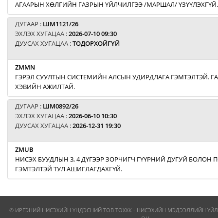
АГААРЫН ХӨЛГИЙН ГАЗРЫН ҮЙЛЧИЛГЭЭ /МАРШАЛ/ ҮЗҮҮЛЭХГҮЙ.
ДУГААР :
ШМ1121/26
ЭХЛЭХ ХУГАЦАА :
2026-07-10 09:30
ДУУСАХ ХУГАЦАА :
ТОДОРХОЙГҮЙ
ZMMN
ГЭРЭЛ СУУЛТЫН СИСТЕМИЙН АЛСЫН УДИРДЛАГА ГЭМТЭЛТЭЙ. Г
ХЭВИЙН АЖИЛТАЙ.
ДУГААР :
ШМ0892/26
ЭХЛЭХ ХУГАЦАА :
2026-06-10 10:30
ДУУСАХ ХУГАЦАА :
2026-12-31 19:30
ZMUB
НИСЭХ БУУДЛЫН 3, 4 ДҮГЭЭР ЗОРЧИГЧ ГҮҮРНИЙ ДУГУЙ БОЛОН
ГЭМТЭЛТЭЙ ТУЛ АШИГЛАГДАХГҮЙ.
© ИРГЭНИЙ НИСЭХИЙН ҮНДЭСНИЙ ТӨВ ТӨХХК - НИСЭХИЙН МЭДЭЭЛЛИЙН ҮЙЛ