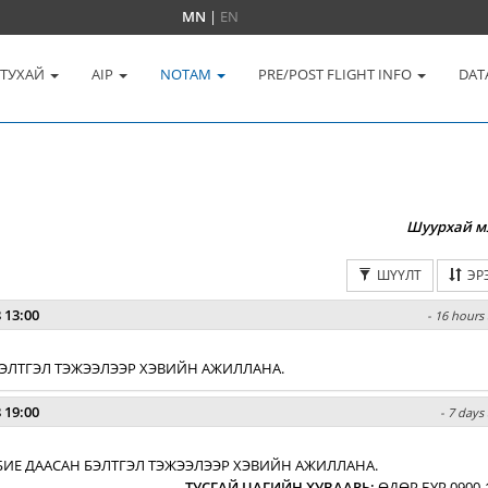
MN
|
EN
 ТУХАЙ
AIP
NOTAM
PRE/POST FLIGHT INFO
DAT
Шуурхай м
ШҮҮЛТ
ЭР
 13:00
- 16 hours 
 БЭЛТГЭЛ ТЭЖЭЭЛЭЭР ХЭВИЙН АЖИЛЛАНА.
 19:00
- 7 days
БИЕ ДААСАН БЭЛТГЭЛ ТЭЖЭЭЛЭЭР ХЭВИЙН АЖИЛЛАНА.
ТУСГАЙ ЦАГИЙН ХУВААРЬ
:
ӨДӨР БҮР 0900-