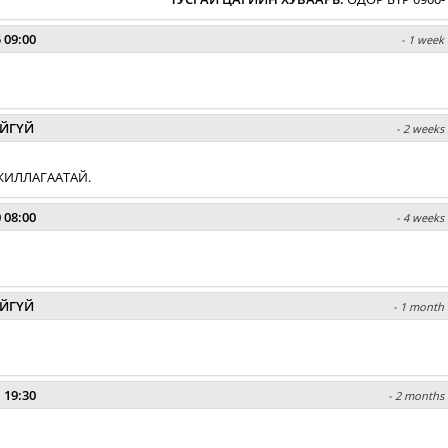
 09:00
- 1 week 
ЙГҮЙ
- 2 weeks 
ЖИЛЛАГААТАЙ.
 08:00
- 4 weeks 
ЙГҮЙ
- 1 month 
 19:30
- 2 months 