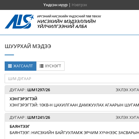
Үндсэн нүүр
|
Нэвтрэх
ИРГЭНИЙ НИСЭХИЙН ҮНДЭСНИЙ ТӨВ ТӨХХК
НИСЭХИЙН МЭДЭЭЛЛИЙН
ҮЙЛЧИЛГЭЭНИЙ АЛБА
ШУУРХАЙ МЭДЭЭ
ЖАГСААЛТ
ХҮСНЭГТ
ДУГААР :
ШМ1297/26
ЭХЛЭХ ХУГА
ХЭНГЭРЭГТЭЙ
ХЭНГЭРЭГТЭЙ: 10КВ-Н ЦАХИЛГААН ДАМЖУУЛАХ АГААРЫН ШУГАМЫ
ДУГААР :
ШМ1241/26
ЭХЛЭХ ХУГА
БАЯНТЭЭГ
БАЯНТЭЭГ: НИСЭХИЙН БАЙГУУЛАМЖ ЭРЧИМ ХҮЧНЭЭС ЗАСВАРЫН