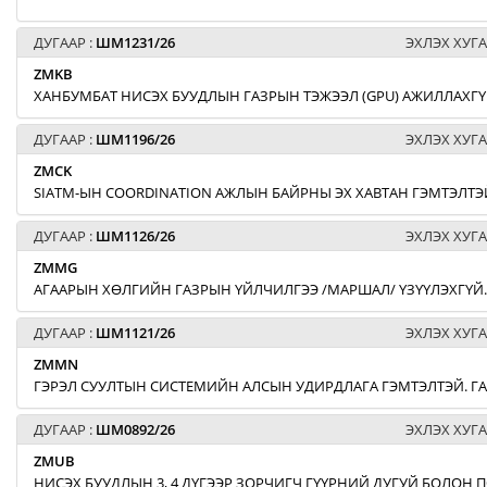
ДУГААР :
ШМ1231/26
ЭХЛЭХ ХУГА
ZMKB
ХАНБУМБАТ НИСЭХ БУУДЛЫН ГАЗРЫН ТЭЖЭЭЛ (GPU) АЖИЛЛАХГҮ
ДУГААР :
ШМ1196/26
ЭХЛЭХ ХУГА
ZMCK
SIATM-ЫН COORDINATION АЖЛЫН БАЙРНЫ ЭХ ХАВТАН ГЭМТЭЛТЭЙ
ДУГААР :
ШМ1126/26
ЭХЛЭХ ХУГА
ZMMG
АГААРЫН ХӨЛГИЙН ГАЗРЫН ҮЙЛЧИЛГЭЭ /МАРШАЛ/ ҮЗҮҮЛЭХГҮЙ.
ДУГААР :
ШМ1121/26
ЭХЛЭХ ХУГА
ZMMN
ГЭРЭЛ СУУЛТЫН СИСТЕМИЙН АЛСЫН УДИРДЛАГА ГЭМТЭЛТЭЙ. Г
ДУГААР :
ШМ0892/26
ЭХЛЭХ ХУГА
ZMUB
НИСЭХ БУУДЛЫН 3, 4 ДҮГЭЭР ЗОРЧИГЧ ГҮҮРНИЙ ДУГУЙ БОЛОН