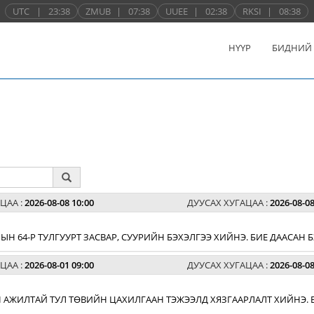
UTC
|
23:38
ZMUB
|
07:38
UUEE
|
02:38
RKSI
|
08:38
НҮҮР
БИДНИЙ
ЦАА :
2026-08-08 10:00
ДУУСАХ ХУГАЦАА :
2026-08-08
Н 64-Р ТУЛГУУРТ ЗАСВАР, СУУРИЙН БЭХЭЛГЭЭ ХИЙНЭ. БИЕ ДААСАН
ЦАА :
2026-08-01 09:00
ДУУСАХ ХУГАЦАА :
2026-08-08
 АЖИЛТАЙ ТУЛ ТӨВИЙН ЦАХИЛГААН ТЭЖЭЭЛД ХЯЗГААРЛАЛТ ХИЙНЭ. 