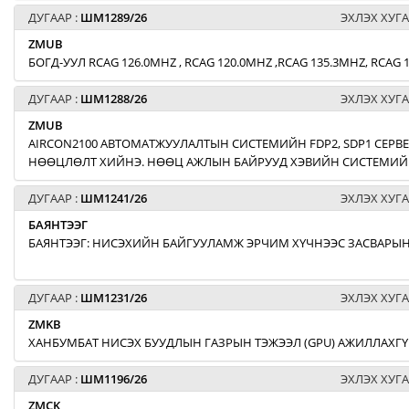
ДУГААР :
ШМ1289/26
ЭХЛЭХ ХУГА
ZMUB
БОГД-УУЛ RCAG 126.0MHZ , RCAG 120.0MHZ ,RCAG 135.3MHZ, RCA
ДУГААР :
ШМ1288/26
ЭХЛЭХ ХУГА
ZMUB
AIRCON2100 АВТОМАТЖУУЛАЛТЫН СИСТЕМИЙН FDP2, SDP1 СЕРВЕ
НӨӨЦЛӨЛТ ХИЙНЭ. НӨӨЦ АЖЛЫН БАЙРУУД ХЭВИЙН СИСТЕМИЙН
ДУГААР :
ШМ1241/26
ЭХЛЭХ ХУГА
БАЯНТЭЭГ
БАЯНТЭЭГ: НИСЭХИЙН БАЙГУУЛАМЖ ЭРЧИМ ХҮЧНЭЭС ЗАСВАРЫН
ДУГААР :
ШМ1231/26
ЭХЛЭХ ХУГА
ZMKB
ХАНБУМБАТ НИСЭХ БУУДЛЫН ГАЗРЫН ТЭЖЭЭЛ (GPU) АЖИЛЛАХГҮ
ДУГААР :
ШМ1196/26
ЭХЛЭХ ХУГА
ZMCK