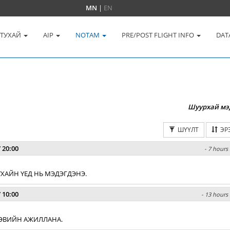
MN
|
EN
 ТУХАЙ
AIP
NOTAM
PRE/POST FLIGHT INFO
DAT
Шуурхай мэ
ШҮҮЛТ
ЭР
 20:00
- 7 hours 
ХАЙН ҮЕД НЬ МЭДЭГДЭНЭ.
 10:00
- 13 hours 
 ХЭВИЙН АЖИЛЛАНА.