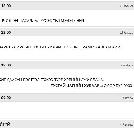
 18:00
- 15 hours 
 ҮЙЛЧИЛГЭЭ. ТАСАЛДАЛ ҮҮСЭХ ҮЕД МЭДЭГДЭНЭ
 22:00
- 15 hours 
ХУВААРЬТ УЛИРЛЫН ТЕХНИК ҮЙЛЧИЛГЭЭ, ПРОГРАММ ХАНГАМЖИЙН
 19:00
- 6 days
БИЕ ДААСАН БЭЛТГЭЛ ТЭЖЭЭЛЭЭР ХЭВИЙН АЖИЛЛАНА.
ТУСГАЙ ЦАГИЙН ХУВААРЬ
:
ӨДӨР БҮР 0900-
 09:00
- 1 week 
ЙГҮЙ
- 1 week 