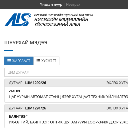
Үндсэн нүүр
|
Нэвтрэх
ИРГЭНИЙ НИСЭХИЙН ҮНДЭСНИЙ ТӨВ ТӨХХК
НИСЭХИЙН МЭДЭЭЛЛИЙН
ҮЙЛЧИЛГЭЭНИЙ АЛБА
ШУУРХАЙ МЭДЭЭ
ЖАГСААЛТ
ХҮСНЭГТ
ДУГААР :
ШМ1292/26
ЭХЛЭХ ХУГА
ZMDN
ЦАГ УУРЫН АВТОМАТ СТАНЦ ДЭЭР ХУГАЦААТ ТЕХНИК ҮЙЛЧИЛГЭЭ
ДУГААР :
ШМ1291/26
ЭХЛЭХ ХУГА
БАЯНТЭЭГ
ИХ-ӨЛГИЙ, БАЯНТЭЭГ: ОПТИК ШУГАМ /VPN LOOP-3440/ ДЭЭР ҮЗ