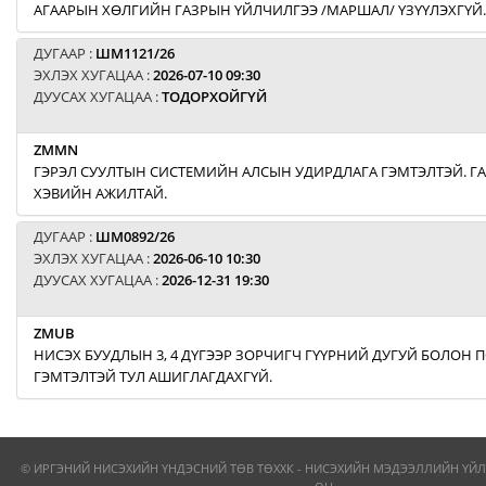
АГААРЫН ХӨЛГИЙН ГАЗРЫН ҮЙЛЧИЛГЭЭ /МАРШАЛ/ ҮЗҮҮЛЭХГҮЙ.
ДУГААР :
ШМ1121/26
ЭХЛЭХ ХУГАЦАА :
2026-07-10 09:30
ДУУСАХ ХУГАЦАА :
ТОДОРХОЙГҮЙ
ZMMN
ГЭРЭЛ СУУЛТЫН СИСТЕМИЙН АЛСЫН УДИРДЛАГА ГЭМТЭЛТЭЙ. Г
ХЭВИЙН АЖИЛТАЙ.
ДУГААР :
ШМ0892/26
ЭХЛЭХ ХУГАЦАА :
2026-06-10 10:30
ДУУСАХ ХУГАЦАА :
2026-12-31 19:30
ZMUB
НИСЭХ БУУДЛЫН 3, 4 ДҮГЭЭР ЗОРЧИГЧ ГҮҮРНИЙ ДУГУЙ БОЛОН
ГЭМТЭЛТЭЙ ТУЛ АШИГЛАГДАХГҮЙ.
© ИРГЭНИЙ НИСЭХИЙН ҮНДЭСНИЙ ТӨВ ТӨХХК - НИСЭХИЙН МЭДЭЭЛЛИЙН ҮЙЛ