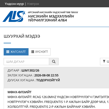
Үндсэн нүүр
|
Нэвтрэх
ИРГЭНИЙ НИСЭХИЙН ҮНДЭСНИЙ ТӨВ ТӨХХК
НИСЭХИЙН МЭДЭЭЛЛИЙН
ҮЙЛЧИЛГЭЭНИЙ АЛБА
ШУУРХАЙ МЭДЭЭ
ЖАГСААЛТ
ХҮСНЭГТ
Ш
ДУГААР :
ШМ1302/26
ЭХЛЭХ ХУГАЦАА :
2026-08-08 22:55
ДУУСАХ ХУГАЦАА :
ТОДОРХОЙГҮЙ
МӨНХ-ӨЛЗИЙТ
МӨНХ-ӨЛЗИЙТ: RCAG 126.0MHZ ҮНДСЭН НЭВТРҮҮЛЭГЧ ГЭМТЭЛТЭ
НЭВТРҮҮЛЭГЧ ХЭВИЙН. FREQUENTIS 1-Р АЖЛЫН БАЙР ДЭЭР MUL 1
ХОЛБОЛТГҮЙ. FREQUENTIS 2-Р АЖЛЫН БАЙРААР ХЭВИЙН.