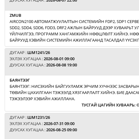
ДУУСАХ ХУГАЦАА :
2026-08-07 22:00
ZMUB
AIRCON2100 АВТОМАТЖУУЛАЛТЫН СИСТЕМИЙН FDP2, SDP1 СЕРВ
SDD2, SDD4, SDD6, FDD3, DRF2 АЖЛЫН БАЙРУУД ДЭЭР ХУВААРЬТ
ҮЙЛЧИЛГЭЭ, ПРОГРАММ ХАНГАМЖИЙН НӨӨЦЛӨЛТ ХИЙНЭ. НӨ
БАЙРУУД ХЭВИЙН СИСТЕМИЙН АЖИЛЛАГААНД ТАСАЛДАЛ ҮҮСЭХГ
ДУГААР :
ШМ1241/26
ЭХЛЭХ ХУГАЦАА :
2026-08-01 09:00
ДУУСАХ ХУГАЦАА :
2026-08-08 19:00
БАЯНТЭЭГ
БАЯНТЭЭГ: НИСЭХИЙН БАЙГУУЛАМЖ ЭРЧИМ ХҮЧНЭЭС ЗАСВАРЫН
ТӨВИЙН ЦАХИЛГААН ТЭЖЭЭЛД ХЯЗГААРЛАЛТ ХИЙНЭ. БИЕ ДААСА
ТЭЖЭЭЛЭЭР ХЭВИЙН АЖИЛЛАНА.
ТУСГАЙ ЦАГИЙН ХУВААРЬ
:
Ө
ДУГААР :
ШМ1231/26
ЭХЛЭХ ХУГАЦАА :
2026-07-31 09:00
ДУУСАХ ХУГАЦАА :
2026-08-25 09:00