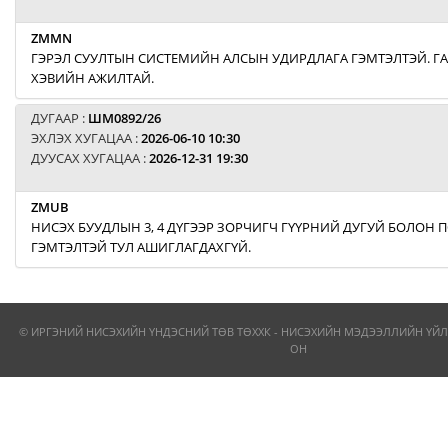
ZMMN
ГЭРЭЛ СУУЛТЫН СИСТЕМИЙН АЛСЫН УДИРДЛАГА ГЭМТЭЛТЭЙ. Г
ХЭВИЙН АЖИЛТАЙ.
ДУГААР :
ШМ0892/26
ЭХЛЭХ ХУГАЦАА :
2026-06-10 10:30
ДУУСАХ ХУГАЦАА :
2026-12-31 19:30
ZMUB
НИСЭХ БУУДЛЫН 3, 4 ДҮГЭЭР ЗОРЧИГЧ ГҮҮРНИЙ ДУГУЙ БОЛОН
ГЭМТЭЛТЭЙ ТУЛ АШИГЛАГДАХГҮЙ.
© ИРГЭНИЙ НИСЭХИЙН ҮНДЭСНИЙ ТӨВ ТӨХХК - НИСЭХИЙН МЭДЭЭЛЛИЙН ҮЙЛ
ОН