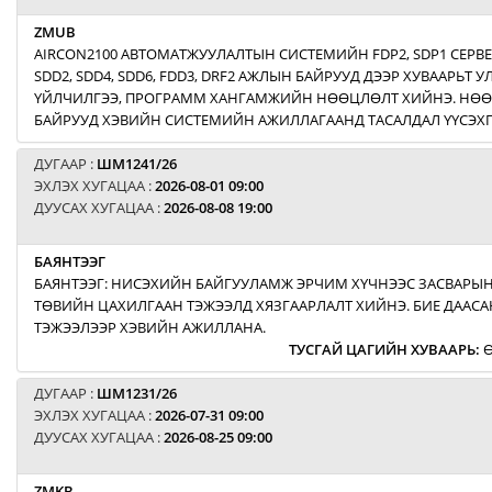
ZMUB
AIRCON2100 АВТОМАТЖУУЛАЛТЫН СИСТЕМИЙН FDP2, SDP1 СЕРВ
SDD2, SDD4, SDD6, FDD3, DRF2 АЖЛЫН БАЙРУУД ДЭЭР ХУВААРЬТ
ҮЙЛЧИЛГЭЭ, ПРОГРАММ ХАНГАМЖИЙН НӨӨЦЛӨЛТ ХИЙНЭ. НӨ
БАЙРУУД ХЭВИЙН СИСТЕМИЙН АЖИЛЛАГААНД ТАСАЛДАЛ ҮҮСЭХГ
ДУГААР :
ШМ1241/26
ЭХЛЭХ ХУГАЦАА :
2026-08-01 09:00
ДУУСАХ ХУГАЦАА :
2026-08-08 19:00
БАЯНТЭЭГ
БАЯНТЭЭГ: НИСЭХИЙН БАЙГУУЛАМЖ ЭРЧИМ ХҮЧНЭЭС ЗАСВАРЫН
ТӨВИЙН ЦАХИЛГААН ТЭЖЭЭЛД ХЯЗГААРЛАЛТ ХИЙНЭ. БИЕ ДААСА
ТЭЖЭЭЛЭЭР ХЭВИЙН АЖИЛЛАНА.
ТУСГАЙ ЦАГИЙН ХУВААРЬ
:
Ө
ДУГААР :
ШМ1231/26
ЭХЛЭХ ХУГАЦАА :
2026-07-31 09:00
ДУУСАХ ХУГАЦАА :
2026-08-25 09:00
ZMKB