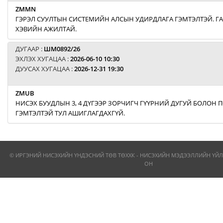
ZMMN
ГЭРЭЛ СУУЛТЫН СИСТЕМИЙН АЛСЫН УДИРДЛАГА ГЭМТЭЛТЭЙ. Г
ХЭВИЙН АЖИЛТАЙ.
ДУГААР :
ШМ0892/26
ЭХЛЭХ ХУГАЦАА :
2026-06-10 10:30
ДУУСАХ ХУГАЦАА :
2026-12-31 19:30
ZMUB
НИСЭХ БУУДЛЫН 3, 4 ДҮГЭЭР ЗОРЧИГЧ ГҮҮРНИЙ ДУГУЙ БОЛОН
ГЭМТЭЛТЭЙ ТУЛ АШИГЛАГДАХГҮЙ.
© ИРГЭНИЙ НИСЭХИЙН ҮНДЭСНИЙ ТӨВ ТӨХХК - НИСЭХИЙН МЭДЭЭЛЛИЙН ҮЙЛ
ОН