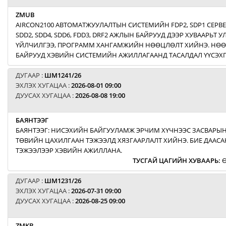
ZMUB
AIRCON2100 АВТОМАТЖУУЛАЛТЫН СИСТЕМИЙН FDP2, SDP1 СЕРВ
SDD2, SDD4, SDD6, FDD3, DRF2 АЖЛЫН БАЙРУУД ДЭЭР ХУВААРЬТ
ҮЙЛЧИЛГЭЭ, ПРОГРАММ ХАНГАМЖИЙН НӨӨЦЛӨЛТ ХИЙНЭ. НӨ
БАЙРУУД ХЭВИЙН СИСТЕМИЙН АЖИЛЛАГААНД ТАСАЛДАЛ ҮҮСЭХГ
ДУГААР :
ШМ1241/26
ЭХЛЭХ ХУГАЦАА :
2026-08-01 09:00
ДУУСАХ ХУГАЦАА :
2026-08-08 19:00
БАЯНТЭЭГ
БАЯНТЭЭГ: НИСЭХИЙН БАЙГУУЛАМЖ ЭРЧИМ ХҮЧНЭЭС ЗАСВАРЫН
ТӨВИЙН ЦАХИЛГААН ТЭЖЭЭЛД ХЯЗГААРЛАЛТ ХИЙНЭ. БИЕ ДААСА
ТЭЖЭЭЛЭЭР ХЭВИЙН АЖИЛЛАНА.
ТУСГАЙ ЦАГИЙН ХУВААРЬ
:
Ө
ДУГААР :
ШМ1231/26
ЭХЛЭХ ХУГАЦАА :
2026-07-31 09:00
ДУУСАХ ХУГАЦАА :
2026-08-25 09:00
ZMKB