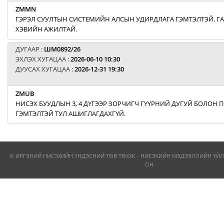
ZMMN
ГЭРЭЛ СУУЛТЫН СИСТЕМИЙН АЛСЫН УДИРДЛАГА ГЭМТЭЛТЭЙ. Г
ХЭВИЙН АЖИЛТАЙ.
ДУГААР :
ШМ0892/26
ЭХЛЭХ ХУГАЦАА :
2026-06-10 10:30
ДУУСАХ ХУГАЦАА :
2026-12-31 19:30
ZMUB
НИСЭХ БУУДЛЫН 3, 4 ДҮГЭЭР ЗОРЧИГЧ ГҮҮРНИЙ ДУГУЙ БОЛОН
ГЭМТЭЛТЭЙ ТУЛ АШИГЛАГДАХГҮЙ.
© ИРГЭНИЙ НИСЭХИЙН ҮНДЭСНИЙ ТӨВ ТӨХХК - НИСЭХИЙН МЭДЭЭЛЛИЙН ҮЙЛ
ОН