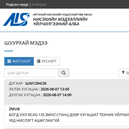
Үндсэн нүүр
|
Нэвтрэх
ИРГЭНИЙ НИСЭХИЙН ҮНДЭСНИЙ ТӨВ ТӨХХК
НИСЭХИЙН МЭДЭЭЛЛИЙН
ҮЙЛЧИЛГЭЭНИЙ АЛБА
ШУУРХАЙ МЭДЭЭ
ЖАГСААЛТ
ХҮСНЭГТ
Ш
ДУГААР :
ШМ1294/26
ЭХЛЭХ ХУГАЦАА :
2026-08-07 13:00
ДУУСАХ ХУГАЦАА :
2026-08-07 14:00
ZMUB
БОГД-УУЛ RCAG 135.3MHZ СТАНЦ ДЭЭР ХУГАЦААТ ТЕХНИК ҮЙЛЧИ
ҮЕД НИСЛЭГТ АШИГЛАХГҮЙ.