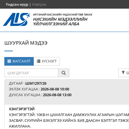
Үндсэн нүүр
|
Нэвтрэх
ИРГЭНИЙ НИСЭХИЙН ҮНДЭСНИЙ ТӨВ ТӨХХК
НИСЭХИЙН МЭДЭЭЛЛИЙН
ҮЙЛЧИЛГЭЭНИЙ АЛБА
ШУУРХАЙ МЭДЭЭ
ЖАГСААЛТ
ХҮСНЭГТ
Ш
ДУГААР :
ШМ1297/26
ЭХЛЭХ ХУГАЦАА :
2026-08-08 10:00
ДУУСАХ ХУГАЦАА :
2026-08-08 13:00
ХЭНГЭРЭГТЭЙ
ХЭНГЭРЭГТЭЙ: 10КВ-Н ЦАХИЛГААН ДАМЖУУЛАХ АГААРЫН ШУГАМ
ЗАСВАР, СУУРИЙН БЭХЭЛГЭЭ ХИЙНЭ. БИЕ ДААСАН БЭЛТГЭЛ ТЭЖ
АЖИЛЛАНА.