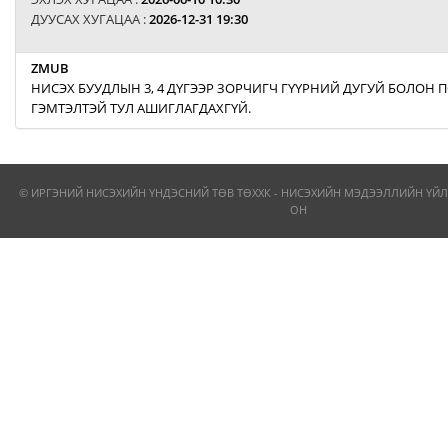
ДУУСАХ ХУГАЦАА :
2026-12-31 19:30
ZMUB
НИСЭХ БУУДЛЫН 3, 4 ДҮГЭЭР ЗОРЧИГЧ ГҮҮРНИЙ ДУГУЙ БОЛОН
ГЭМТЭЛТЭЙ ТУЛ АШИГЛАГДАХГҮЙ.
© ИРГЭНИЙ НИСЭХИЙН ҮНДЭСНИЙ ТӨВ ТӨХХК - НИСЭХИЙН МЭДЭЭЛЛИЙН ҮЙЛ
ОН