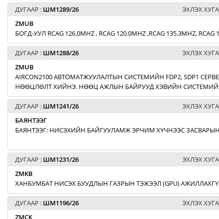
ДУГААР :
ШМ1289/26
ЭХЛЭХ ХУГА
ZMUB
БОГД-УУЛ RCAG 126.0MHZ , RCAG 120.0MHZ ,RCAG 135.3MHZ, RCA
ДУГААР :
ШМ1288/26
ЭХЛЭХ ХУГА
ZMUB
AIRCON2100 АВТОМАТЖУУЛАЛТЫН СИСТЕМИЙН FDP2, SDP1 СЕРВЕ
НӨӨЦЛӨЛТ ХИЙНЭ. НӨӨЦ АЖЛЫН БАЙРУУД ХЭВИЙН СИСТЕМИЙН
ДУГААР :
ШМ1241/26
ЭХЛЭХ ХУГА
БАЯНТЭЭГ
БАЯНТЭЭГ: НИСЭХИЙН БАЙГУУЛАМЖ ЭРЧИМ ХҮЧНЭЭС ЗАСВАРЫН
ДУГААР :
ШМ1231/26
ЭХЛЭХ ХУГА
ZMKB
ХАНБУМБАТ НИСЭХ БУУДЛЫН ГАЗРЫН ТЭЖЭЭЛ (GPU) АЖИЛЛАХГҮ
ДУГААР :
ШМ1196/26
ЭХЛЭХ ХУГА
ZMCK