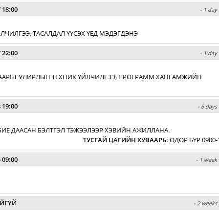
 18:00
- 1 day
 ҮЙЛЧИЛГЭЭ. ТАСАЛДАЛ ҮҮСЭХ ҮЕД МЭДЭГДЭНЭ
 22:00
- 1 day
ХУВААРЬТ УЛИРЛЫН ТЕХНИК ҮЙЛЧИЛГЭЭ, ПРОГРАММ ХАНГАМЖИЙН
 19:00
- 6 days
БИЕ ДААСАН БЭЛТГЭЛ ТЭЖЭЭЛЭЭР ХЭВИЙН АЖИЛЛАНА.
ТУСГАЙ ЦАГИЙН ХУВААРЬ
:
ӨДӨР БҮР 0900-
 09:00
- 1 week 
ЙГҮЙ
- 2 weeks 