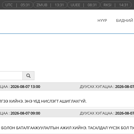
UTC
|
05:31
ZMUB
|
13:31
UUEE
|
08:31
RKSI
|
14:31
НҮҮР
БИДНИЙ
ЦАА :
2026-08-07 13:00
ДУУСАХ ХУГАЦАА :
2026-08-07
ЛГЭЭ ХИЙНЭ. ЭНЭ ҮЕД НИСЛЭГТ АШИГЛАХГҮЙ.
ЦАА :
2026-08-07 09:00
ДУУСАХ ХУГАЦАА :
2026-08-07
 БОЛОН БАТАЛГААЖУУЛАЛТЫН АЖИЛ ХИЙНЭ. ТАСАЛДАЛ ҮҮСЭХ БОЛ ТУ