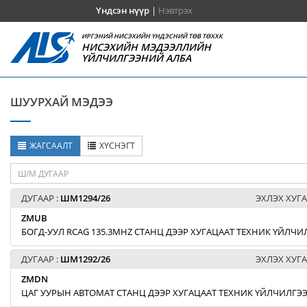
Үндсэн нүүр
|
Нэвтрэх
ИРГЭНИЙ НИСЭХИЙН ҮНДЭСНИЙ ТӨВ ТӨХХК
НИСЭХИЙН МЭДЭЭЛЛИЙН
ҮЙЛЧИЛГЭЭНИЙ АЛБА
ШУУРХАЙ МЭДЭЭ
ЖАГСААЛТ
ХҮСНЭГТ
ДУГААР :
ШМ1294/26
ЭХЛЭХ ХУГА
ZMUB
БОГД-УУЛ RCAG 135.3MHZ СТАНЦ ДЭЭР ХУГАЦААТ ТЕХНИК ҮЙЛЧИ
ДУГААР :
ШМ1292/26
ЭХЛЭХ ХУГА
ZMDN
ЦАГ УУРЫН АВТОМАТ СТАНЦ ДЭЭР ХУГАЦААТ ТЕХНИК ҮЙЛЧИЛГЭЭ