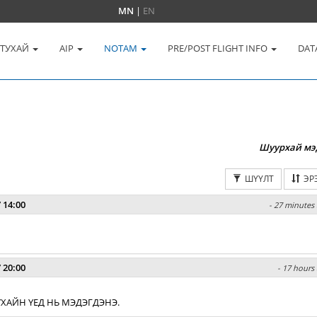
MN
|
EN
 ТУХАЙ
AIP
NOTAM
PRE/POST FLIGHT INFO
DAT
Шуурхай мэ
ШҮҮЛТ
ЭР
 14:00
- 27 minutes 
 20:00
- 17 hours 
ХАЙН ҮЕД НЬ МЭДЭГДЭНЭ.