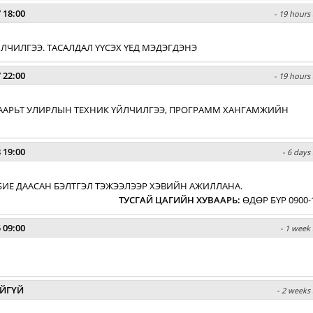
 18:00
- 19 hours 
 ҮЙЛЧИЛГЭЭ. ТАСАЛДАЛ ҮҮСЭХ ҮЕД МЭДЭГДЭНЭ
 22:00
- 19 hours 
ХУВААРЬТ УЛИРЛЫН ТЕХНИК ҮЙЛЧИЛГЭЭ, ПРОГРАММ ХАНГАМЖИЙН
 19:00
- 6 days
БИЕ ДААСАН БЭЛТГЭЛ ТЭЖЭЭЛЭЭР ХЭВИЙН АЖИЛЛАНА.
ТУСГАЙ ЦАГИЙН ХУВААРЬ
:
ӨДӨР БҮР 0900-
 09:00
- 1 week 
ЙГҮЙ
- 2 weeks 