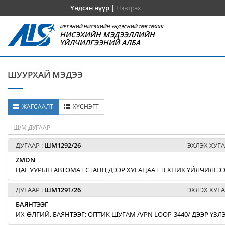
Үндсэн нүүр
|
Нэвтрэх
ИРГЭНИЙ НИСЭХИЙН ҮНДЭСНИЙ ТӨВ ТӨХХК
НИСЭХИЙН МЭДЭЭЛЛИЙН
ҮЙЛЧИЛГЭЭНИЙ АЛБА
ШУУРХАЙ МЭДЭЭ
ЖАГСААЛТ
ХҮСНЭГТ
ДУГААР :
ШМ1292/26
ЭХЛЭХ ХУГА
ZMDN
ЦАГ УУРЫН АВТОМАТ СТАНЦ ДЭЭР ХУГАЦААТ ТЕХНИК ҮЙЛЧИЛГЭЭ
ДУГААР :
ШМ1291/26
ЭХЛЭХ ХУГА
БАЯНТЭЭГ
ИХ-ӨЛГИЙ, БАЯНТЭЭГ: ОПТИК ШУГАМ /VPN LOOP-3440/ ДЭЭР ҮЗ