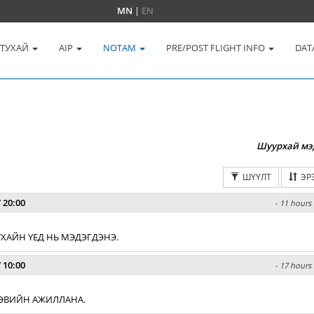
MN
|
EN
 ТУХАЙ
AIP
NOTAM
PRE/POST FLIGHT INFO
DAT
Шуурхай мэ
ШҮҮЛТ
ЭР
 20:00
- 11 hours 
ХАЙН ҮЕД НЬ МЭДЭГДЭНЭ.
 10:00
- 17 hours 
 ХЭВИЙН АЖИЛЛАНА.