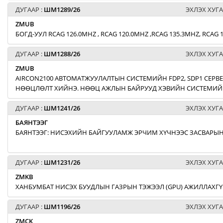
ДУГААР :
ШМ1289/26
ЭХЛЭХ ХУГА
ZMUB
БОГД-УУЛ RCAG 126.0MHZ , RCAG 120.0MHZ ,RCAG 135.3MHZ, RCA
ДУГААР :
ШМ1288/26
ЭХЛЭХ ХУГА
ZMUB
AIRCON2100 АВТОМАТЖУУЛАЛТЫН СИСТЕМИЙН FDP2, SDP1 СЕРВЕ
НӨӨЦЛӨЛТ ХИЙНЭ. НӨӨЦ АЖЛЫН БАЙРУУД ХЭВИЙН СИСТЕМИЙН
ДУГААР :
ШМ1241/26
ЭХЛЭХ ХУГА
БАЯНТЭЭГ
БАЯНТЭЭГ: НИСЭХИЙН БАЙГУУЛАМЖ ЭРЧИМ ХҮЧНЭЭС ЗАСВАРЫН
ДУГААР :
ШМ1231/26
ЭХЛЭХ ХУГА
ZMKB
ХАНБУМБАТ НИСЭХ БУУДЛЫН ГАЗРЫН ТЭЖЭЭЛ (GPU) АЖИЛЛАХГҮ
ДУГААР :
ШМ1196/26
ЭХЛЭХ ХУГА
ZMCK