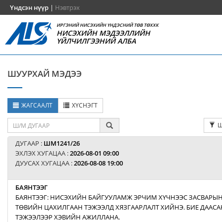
Үндсэн нүүр
|
Нэвтрэх
ИРГЭНИЙ НИСЭХИЙН ҮНДЭСНИЙ ТӨВ ТӨХХК
НИСЭХИЙН МЭДЭЭЛЛИЙН
ҮЙЛЧИЛГЭЭНИЙ АЛБА
ШУУРХАЙ МЭДЭЭ
ЖАГСААЛТ
ХҮСНЭГТ
Ш
ДУГААР :
ШМ1241/26
ЭХЛЭХ ХУГАЦАА :
2026-08-01 09:00
ДУУСАХ ХУГАЦАА :
2026-08-08 19:00
БАЯНТЭЭГ
БАЯНТЭЭГ: НИСЭХИЙН БАЙГУУЛАМЖ ЭРЧИМ ХҮЧНЭЭС ЗАСВАРЫН
ТӨВИЙН ЦАХИЛГААН ТЭЖЭЭЛД ХЯЗГААРЛАЛТ ХИЙНЭ. БИЕ ДААСА
ТЭЖЭЭЛЭЭР ХЭВИЙН АЖИЛЛАНА.