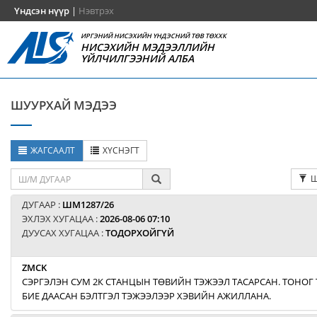
Үндсэн нүүр
|
Нэвтрэх
ИРГЭНИЙ НИСЭХИЙН ҮНДЭСНИЙ ТӨВ ТӨХХК
НИСЭХИЙН МЭДЭЭЛЛИЙН
ҮЙЛЧИЛГЭЭНИЙ АЛБА
ШУУРХАЙ МЭДЭЭ
ЖАГСААЛТ
ХҮСНЭГТ
Ш
ДУГААР :
ШМ1287/26
ЭХЛЭХ ХУГАЦАА :
2026-08-06 07:10
ДУУСАХ ХУГАЦАА :
ТОДОРХОЙГҮЙ
ZMCK
СЭРГЭЛЭН СУМ 2К СТАНЦЫН ТӨВИЙН ТЭЖЭЭЛ ТАСАРСАН. ТОНО
БИЕ ДААСАН БЭЛТГЭЛ ТЭЖЭЭЛЭЭР ХЭВИЙН АЖИЛЛАНА.