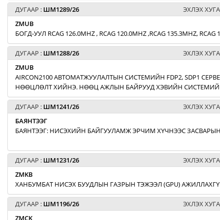
ДУГААР :
ШМ1289/26
ЭХЛЭХ ХУГА
ZMUB
БОГД-УУЛ RCAG 126.0MHZ , RCAG 120.0MHZ ,RCAG 135.3MHZ, RCA
ДУГААР :
ШМ1288/26
ЭХЛЭХ ХУГА
ZMUB
AIRCON2100 АВТОМАТЖУУЛАЛТЫН СИСТЕМИЙН FDP2, SDP1 СЕРВЕ
НӨӨЦЛӨЛТ ХИЙНЭ. НӨӨЦ АЖЛЫН БАЙРУУД ХЭВИЙН СИСТЕМИЙН
ДУГААР :
ШМ1241/26
ЭХЛЭХ ХУГА
БАЯНТЭЭГ
БАЯНТЭЭГ: НИСЭХИЙН БАЙГУУЛАМЖ ЭРЧИМ ХҮЧНЭЭС ЗАСВАРЫН
ДУГААР :
ШМ1231/26
ЭХЛЭХ ХУГА
ZMKB
ХАНБУМБАТ НИСЭХ БУУДЛЫН ГАЗРЫН ТЭЖЭЭЛ (GPU) АЖИЛЛАХГҮ
ДУГААР :
ШМ1196/26
ЭХЛЭХ ХУГА
ZMCK