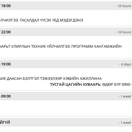
 18:00
- 16 hours 
 ҮЙЛЧИЛГЭЭ. ТАСАЛДАЛ ҮҮСЭХ ҮЕД МЭДЭГДЭНЭ
 22:00
- 16 hours 
ХУВААРЬТ УЛИРЛЫН ТЕХНИК ҮЙЛЧИЛГЭЭ, ПРОГРАММ ХАНГАМЖИЙН
 19:00
- 6 days
БИЕ ДААСАН БЭЛТГЭЛ ТЭЖЭЭЛЭЭР ХЭВИЙН АЖИЛЛАНА.
ТУСГАЙ ЦАГИЙН ХУВААРЬ
:
ӨДӨР БҮР 0900-
 09:00
- 1 week 
ЙГҮЙ
- 1 week 