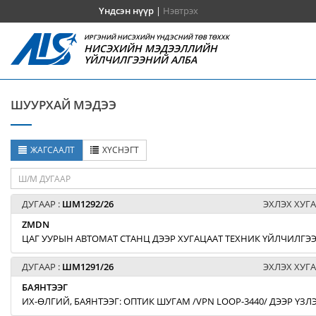
Үндсэн нүүр
|
Нэвтрэх
ИРГЭНИЙ НИСЭХИЙН ҮНДЭСНИЙ ТӨВ ТӨХХК
НИСЭХИЙН МЭДЭЭЛЛИЙН
ҮЙЛЧИЛГЭЭНИЙ АЛБА
ШУУРХАЙ МЭДЭЭ
ЖАГСААЛТ
ХҮСНЭГТ
ДУГААР :
ШМ1292/26
ЭХЛЭХ ХУГА
ZMDN
ЦАГ УУРЫН АВТОМАТ СТАНЦ ДЭЭР ХУГАЦААТ ТЕХНИК ҮЙЛЧИЛГЭЭ
ДУГААР :
ШМ1291/26
ЭХЛЭХ ХУГА
БАЯНТЭЭГ
ИХ-ӨЛГИЙ, БАЯНТЭЭГ: ОПТИК ШУГАМ /VPN LOOP-3440/ ДЭЭР ҮЗ