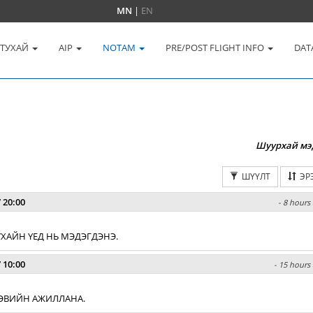
MN
|
EN
 ТУХАЙ
AIP
NOTAM
PRE/POST FLIGHT INFO
DAT
Шуурхай мэ
ШҮҮЛТ
ЭР
 20:00
- 8 hours 
ХАЙН ҮЕД НЬ МЭДЭГДЭНЭ.
 10:00
- 15 hours 
 ХЭВИЙН АЖИЛЛАНА.