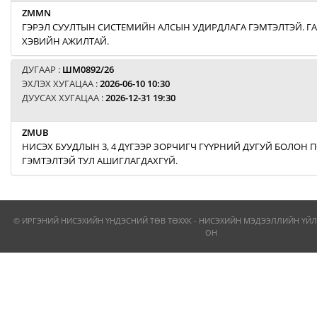
ZMMN
ГЭРЭЛ СУУЛТЫН СИСТЕМИЙН АЛСЫН УДИРДЛАГА ГЭМТЭЛТЭЙ. Г
ХЭВИЙН АЖИЛТАЙ.
ДУГААР :
ШМ0892/26
ЭХЛЭХ ХУГАЦАА :
2026-06-10 10:30
ДУУСАХ ХУГАЦАА :
2026-12-31 19:30
ZMUB
НИСЭХ БУУДЛЫН 3, 4 ДҮГЭЭР ЗОРЧИГЧ ГҮҮРНИЙ ДУГУЙ БОЛОН
ГЭМТЭЛТЭЙ ТУЛ АШИГЛАГДАХГҮЙ.
© ИРГЭНИЙ НИСЭХИЙН ҮНДЭСНИЙ ТӨВ ТӨХХК - НИСЭХИЙН МЭДЭЭЛЛИЙН ҮЙЛ
ОН