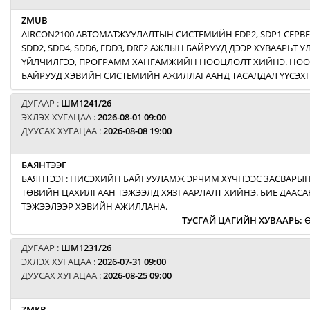
ZMUB
AIRCON2100 АВТОМАТЖУУЛАЛТЫН СИСТЕМИЙН FDP2, SDP1 СЕРВ
SDD2, SDD4, SDD6, FDD3, DRF2 АЖЛЫН БАЙРУУД ДЭЭР ХУВААРЬТ
ҮЙЛЧИЛГЭЭ, ПРОГРАММ ХАНГАМЖИЙН НӨӨЦЛӨЛТ ХИЙНЭ. НӨ
БАЙРУУД ХЭВИЙН СИСТЕМИЙН АЖИЛЛАГААНД ТАСАЛДАЛ ҮҮСЭХГ
ДУГААР :
ШМ1241/26
ЭХЛЭХ ХУГАЦАА :
2026-08-01 09:00
ДУУСАХ ХУГАЦАА :
2026-08-08 19:00
БАЯНТЭЭГ
БАЯНТЭЭГ: НИСЭХИЙН БАЙГУУЛАМЖ ЭРЧИМ ХҮЧНЭЭС ЗАСВАРЫН
ТӨВИЙН ЦАХИЛГААН ТЭЖЭЭЛД ХЯЗГААРЛАЛТ ХИЙНЭ. БИЕ ДААСА
ТЭЖЭЭЛЭЭР ХЭВИЙН АЖИЛЛАНА.
ТУСГАЙ ЦАГИЙН ХУВААРЬ
:
Ө
ДУГААР :
ШМ1231/26
ЭХЛЭХ ХУГАЦАА :
2026-07-31 09:00
ДУУСАХ ХУГАЦАА :
2026-08-25 09:00
ZMKB