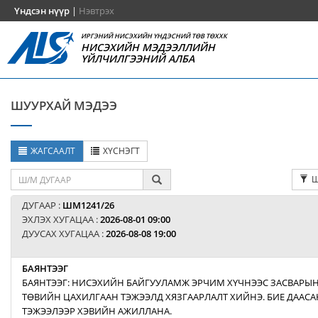
Үндсэн нүүр
|
Нэвтрэх
ИРГЭНИЙ НИСЭХИЙН ҮНДЭСНИЙ ТӨВ ТӨХХК
НИСЭХИЙН МЭДЭЭЛЛИЙН
ҮЙЛЧИЛГЭЭНИЙ АЛБА
ШУУРХАЙ МЭДЭЭ
ЖАГСААЛТ
ХҮСНЭГТ
Ш
ДУГААР :
ШМ1241/26
ЭХЛЭХ ХУГАЦАА :
2026-08-01 09:00
ДУУСАХ ХУГАЦАА :
2026-08-08 19:00
БАЯНТЭЭГ
БАЯНТЭЭГ: НИСЭХИЙН БАЙГУУЛАМЖ ЭРЧИМ ХҮЧНЭЭС ЗАСВАРЫН
ТӨВИЙН ЦАХИЛГААН ТЭЖЭЭЛД ХЯЗГААРЛАЛТ ХИЙНЭ. БИЕ ДААСА
ТЭЖЭЭЛЭЭР ХЭВИЙН АЖИЛЛАНА.