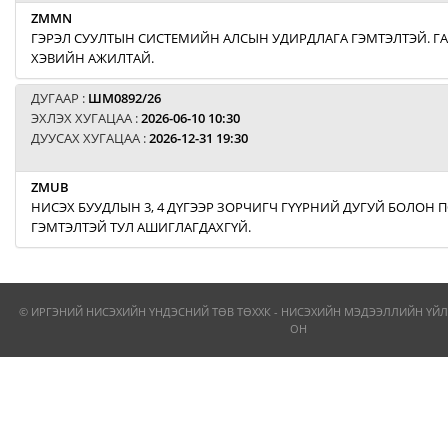
ZMMN
ГЭРЭЛ СУУЛТЫН СИСТЕМИЙН АЛСЫН УДИРДЛАГА ГЭМТЭЛТЭЙ. Г
ХЭВИЙН АЖИЛТАЙ.
ДУГААР :
ШМ0892/26
ЭХЛЭХ ХУГАЦАА :
2026-06-10 10:30
ДУУСАХ ХУГАЦАА :
2026-12-31 19:30
ZMUB
НИСЭХ БУУДЛЫН 3, 4 ДҮГЭЭР ЗОРЧИГЧ ГҮҮРНИЙ ДУГУЙ БОЛОН
ГЭМТЭЛТЭЙ ТУЛ АШИГЛАГДАХГҮЙ.
© ИРГЭНИЙ НИСЭХИЙН ҮНДЭСНИЙ ТӨВ ТӨХХК - НИСЭХИЙН МЭДЭЭЛЛИЙН ҮЙЛ
ОН