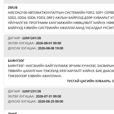
ZMUB
AIRCON2100 АВТОМАТЖУУЛАЛТЫН СИСТЕМИЙН FDP2, SDP1 СЕРВ
SDD2, SDD4, SDD6, FDD3, DRF2 АЖЛЫН БАЙРУУД ДЭЭР ХУВААРЬТ
ҮЙЛЧИЛГЭЭ, ПРОГРАММ ХАНГАМЖИЙН НӨӨЦЛӨЛТ ХИЙНЭ. НӨ
БАЙРУУД ХЭВИЙН СИСТЕМИЙН АЖИЛЛАГААНД ТАСАЛДАЛ ҮҮСЭХГ
ДУГААР :
ШМ1241/26
ЭХЛЭХ ХУГАЦАА :
2026-08-01 09:00
ДУУСАХ ХУГАЦАА :
2026-08-08 19:00
БАЯНТЭЭГ
БАЯНТЭЭГ: НИСЭХИЙН БАЙГУУЛАМЖ ЭРЧИМ ХҮЧНЭЭС ЗАСВАРЫН
ТӨВИЙН ЦАХИЛГААН ТЭЖЭЭЛД ХЯЗГААРЛАЛТ ХИЙНЭ. БИЕ ДААСА
ТЭЖЭЭЛЭЭР ХЭВИЙН АЖИЛЛАНА.
ТУСГАЙ ЦАГИЙН ХУВААРЬ
:
Ө
ДУГААР :
ШМ1231/26
ЭХЛЭХ ХУГАЦАА :
2026-07-31 09:00
ДУУСАХ ХУГАЦАА :
2026-08-25 09:00
ZMKB