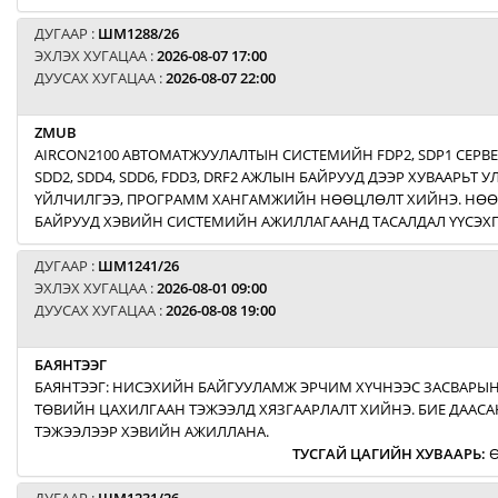
ДУГААР :
ШМ1288/26
ЭХЛЭХ ХУГАЦАА :
2026-08-07 17:00
ДУУСАХ ХУГАЦАА :
2026-08-07 22:00
ZMUB
AIRCON2100 АВТОМАТЖУУЛАЛТЫН СИСТЕМИЙН FDP2, SDP1 СЕРВ
SDD2, SDD4, SDD6, FDD3, DRF2 АЖЛЫН БАЙРУУД ДЭЭР ХУВААРЬТ
ҮЙЛЧИЛГЭЭ, ПРОГРАММ ХАНГАМЖИЙН НӨӨЦЛӨЛТ ХИЙНЭ. НӨ
БАЙРУУД ХЭВИЙН СИСТЕМИЙН АЖИЛЛАГААНД ТАСАЛДАЛ ҮҮСЭХГ
ДУГААР :
ШМ1241/26
ЭХЛЭХ ХУГАЦАА :
2026-08-01 09:00
ДУУСАХ ХУГАЦАА :
2026-08-08 19:00
БАЯНТЭЭГ
БАЯНТЭЭГ: НИСЭХИЙН БАЙГУУЛАМЖ ЭРЧИМ ХҮЧНЭЭС ЗАСВАРЫН
ТӨВИЙН ЦАХИЛГААН ТЭЖЭЭЛД ХЯЗГААРЛАЛТ ХИЙНЭ. БИЕ ДААСА
ТЭЖЭЭЛЭЭР ХЭВИЙН АЖИЛЛАНА.
ТУСГАЙ ЦАГИЙН ХУВААРЬ
:
Ө