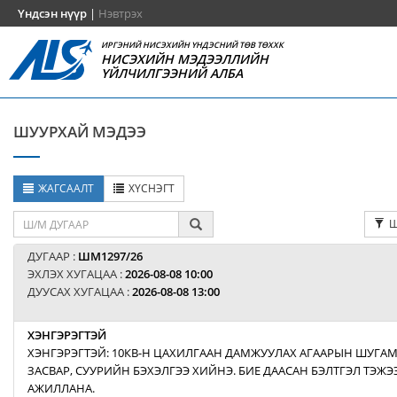
Үндсэн нүүр
|
Нэвтрэх
ИРГЭНИЙ НИСЭХИЙН ҮНДЭСНИЙ ТӨВ ТӨХХК
НИСЭХИЙН МЭДЭЭЛЛИЙН
ҮЙЛЧИЛГЭЭНИЙ АЛБА
ШУУРХАЙ МЭДЭЭ
ЖАГСААЛТ
ХҮСНЭГТ
Ш
ДУГААР :
ШМ1297/26
ЭХЛЭХ ХУГАЦАА :
2026-08-08 10:00
ДУУСАХ ХУГАЦАА :
2026-08-08 13:00
ХЭНГЭРЭГТЭЙ
ХЭНГЭРЭГТЭЙ: 10КВ-Н ЦАХИЛГААН ДАМЖУУЛАХ АГААРЫН ШУГАМ
ЗАСВАР, СУУРИЙН БЭХЭЛГЭЭ ХИЙНЭ. БИЕ ДААСАН БЭЛТГЭЛ ТЭЖ
АЖИЛЛАНА.