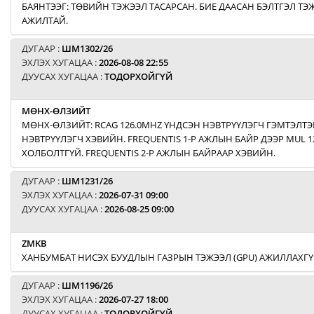
БАЯНТЭЭГ: ТӨВИЙН ТЭЖЭЭЛ ТАСАРСАН. БИЕ ДААСАН БЭЛТГЭЛ Т
АЖИЛТАЙ.
ДУГААР :
ШМ1302/26
ЭХЛЭХ ХУГАЦАА :
2026-08-08 22:55
ДУУСАХ ХУГАЦАА :
ТОДОРХОЙГҮЙ
МӨНХ-ӨЛЗИЙТ
МӨНХ-ӨЛЗИЙТ: RCAG 126.0MHZ ҮНДСЭН НЭВТРҮҮЛЭГЧ ГЭМТЭЛТЭ
НЭВТРҮҮЛЭГЧ ХЭВИЙН. FREQUENTIS 1-Р АЖЛЫН БАЙР ДЭЭР MUL 1
ХОЛБОЛТГҮЙ. FREQUENTIS 2-Р АЖЛЫН БАЙРААР ХЭВИЙН.
ДУГААР :
ШМ1231/26
ЭХЛЭХ ХУГАЦАА :
2026-07-31 09:00
ДУУСАХ ХУГАЦАА :
2026-08-25 09:00
ZMKB
ХАНБУМБАТ НИСЭХ БУУДЛЫН ГАЗРЫН ТЭЖЭЭЛ (GPU) АЖИЛЛАХГҮ
ДУГААР :
ШМ1196/26
ЭХЛЭХ ХУГАЦАА :
2026-07-27 18:00
ДУУСАХ ХУГАЦАА :
ТОДОРХОЙГҮЙ