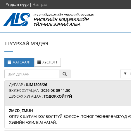
Үндсэн нүүр
|
Нэвтрэх
ИРГЭНИЙ НИСЭХИЙН ҮНДЭСНИЙ ТӨВ ТӨХХК
НИСЭХИЙН МЭДЭЭЛЛИЙН
ҮЙЛЧИЛГЭЭНИЙ АЛБА
ШУУРХАЙ МЭДЭЭ
ЖАГСААЛТ
ХҮСНЭГТ
Ш
ДУГААР :
ШМ1305/26
ЭХЛЭХ ХУГАЦАА :
2026-08-09 11:50
ДУУСАХ ХУГАЦАА :
ТОДОРХОЙГҮЙ
ZMCD, ZMUH
ОПТИК ШУГАМ ХОЛБОЛТГҮЙ БОЛСОН. ТОНОГ ТӨХӨӨРӨМЖҮҮД V
ХЭВИЙН АЖИЛЛАГААТАЙ.