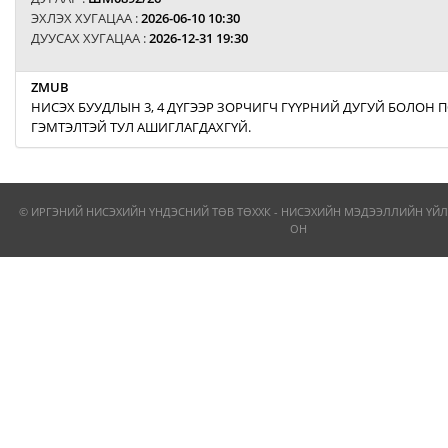
ЭХЛЭХ ХУГАЦАА :
2026-06-10 10:30
ДУУСАХ ХУГАЦАА :
2026-12-31 19:30
ZMUB
НИСЭХ БУУДЛЫН 3, 4 ДҮГЭЭР ЗОРЧИГЧ ГҮҮРНИЙ ДУГУЙ БОЛОН
ГЭМТЭЛТЭЙ ТУЛ АШИГЛАГДАХГҮЙ.
© ИРГЭНИЙ НИСЭХИЙН ҮНДЭСНИЙ ТӨВ ТӨХХК - НИСЭХИЙН МЭДЭЭЛЛИЙН ҮЙЛ
ОН