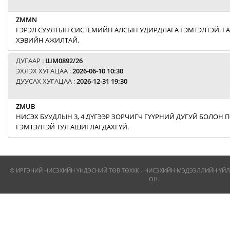
ZMMN
ГЭРЭЛ СУУЛТЫН СИСТЕМИЙН АЛСЫН УДИРДЛАГА ГЭМТЭЛТЭЙ. Г
ХЭВИЙН АЖИЛТАЙ.
ДУГААР :
ШМ0892/26
ЭХЛЭХ ХУГАЦАА :
2026-06-10 10:30
ДУУСАХ ХУГАЦАА :
2026-12-31 19:30
ZMUB
НИСЭХ БУУДЛЫН 3, 4 ДҮГЭЭР ЗОРЧИГЧ ГҮҮРНИЙ ДУГУЙ БОЛОН
ГЭМТЭЛТЭЙ ТУЛ АШИГЛАГДАХГҮЙ.
© ИРГЭНИЙ НИСЭХИЙН ҮНДЭСНИЙ ТӨВ ТӨХХК - НИСЭХИЙН МЭДЭЭЛЛИЙН ҮЙЛ
ОН