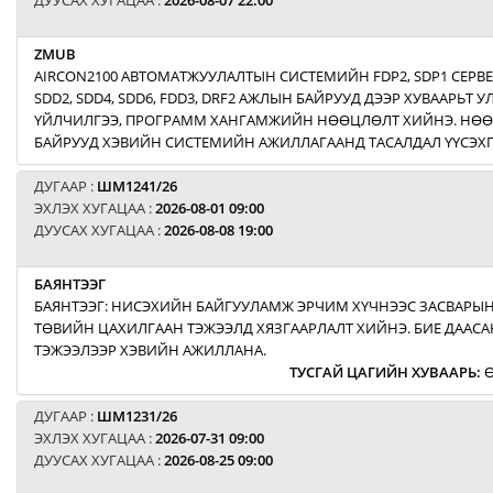
ДУУСАХ ХУГАЦАА :
2026-08-07 22:00
ZMUB
AIRCON2100 АВТОМАТЖУУЛАЛТЫН СИСТЕМИЙН FDP2, SDP1 СЕРВ
SDD2, SDD4, SDD6, FDD3, DRF2 АЖЛЫН БАЙРУУД ДЭЭР ХУВААРЬТ
ҮЙЛЧИЛГЭЭ, ПРОГРАММ ХАНГАМЖИЙН НӨӨЦЛӨЛТ ХИЙНЭ. НӨ
БАЙРУУД ХЭВИЙН СИСТЕМИЙН АЖИЛЛАГААНД ТАСАЛДАЛ ҮҮСЭХГ
ДУГААР :
ШМ1241/26
ЭХЛЭХ ХУГАЦАА :
2026-08-01 09:00
ДУУСАХ ХУГАЦАА :
2026-08-08 19:00
БАЯНТЭЭГ
БАЯНТЭЭГ: НИСЭХИЙН БАЙГУУЛАМЖ ЭРЧИМ ХҮЧНЭЭС ЗАСВАРЫН
ТӨВИЙН ЦАХИЛГААН ТЭЖЭЭЛД ХЯЗГААРЛАЛТ ХИЙНЭ. БИЕ ДААСА
ТЭЖЭЭЛЭЭР ХЭВИЙН АЖИЛЛАНА.
ТУСГАЙ ЦАГИЙН ХУВААРЬ
:
Ө
ДУГААР :
ШМ1231/26
ЭХЛЭХ ХУГАЦАА :
2026-07-31 09:00
ДУУСАХ ХУГАЦАА :
2026-08-25 09:00