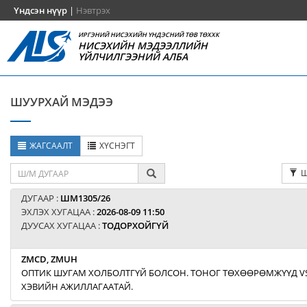
Үндсэн нүүр
|
Нэвтрэх
ИРГЭНИЙ НИСЭХИЙН ҮНДЭСНИЙ ТӨВ ТӨХХК
НИСЭХИЙН МЭДЭЭЛЛИЙН
ҮЙЛЧИЛГЭЭНИЙ АЛБА
ШУУРХАЙ МЭДЭЭ
ЖАГСААЛТ
ХҮСНЭГТ
Ш
ДУГААР :
ШМ1305/26
ЭХЛЭХ ХУГАЦАА :
2026-08-09 11:50
ДУУСАХ ХУГАЦАА :
ТОДОРХОЙГҮЙ
ZMCD, ZMUH
ОПТИК ШУГАМ ХОЛБОЛТГҮЙ БОЛСОН. ТОНОГ ТӨХӨӨРӨМЖҮҮД V
ХЭВИЙН АЖИЛЛАГААТАЙ.