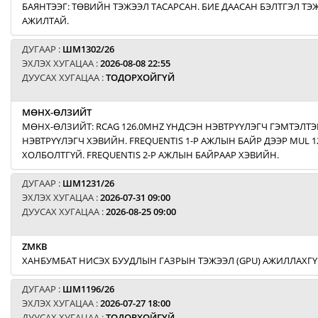
БАЯНТЭЭГ: ТӨВИЙН ТЭЖЭЭЛ ТАСАРСАН. БИЕ ДААСАН БЭЛТГЭЛ Т
АЖИЛТАЙ.
ДУГААР :
ШМ1302/26
ЭХЛЭХ ХУГАЦАА :
2026-08-08 22:55
ДУУСАХ ХУГАЦАА :
ТОДОРХОЙГҮЙ
МӨНХ-ӨЛЗИЙТ
МӨНХ-ӨЛЗИЙТ: RCAG 126.0MHZ ҮНДСЭН НЭВТРҮҮЛЭГЧ ГЭМТЭЛТЭ
НЭВТРҮҮЛЭГЧ ХЭВИЙН. FREQUENTIS 1-Р АЖЛЫН БАЙР ДЭЭР MUL 1
ХОЛБОЛТГҮЙ. FREQUENTIS 2-Р АЖЛЫН БАЙРААР ХЭВИЙН.
ДУГААР :
ШМ1231/26
ЭХЛЭХ ХУГАЦАА :
2026-07-31 09:00
ДУУСАХ ХУГАЦАА :
2026-08-25 09:00
ZMKB
ХАНБУМБАТ НИСЭХ БУУДЛЫН ГАЗРЫН ТЭЖЭЭЛ (GPU) АЖИЛЛАХГҮ
ДУГААР :
ШМ1196/26
ЭХЛЭХ ХУГАЦАА :
2026-07-27 18:00
ДУУСАХ ХУГАЦАА :
ТОДОРХОЙГҮЙ