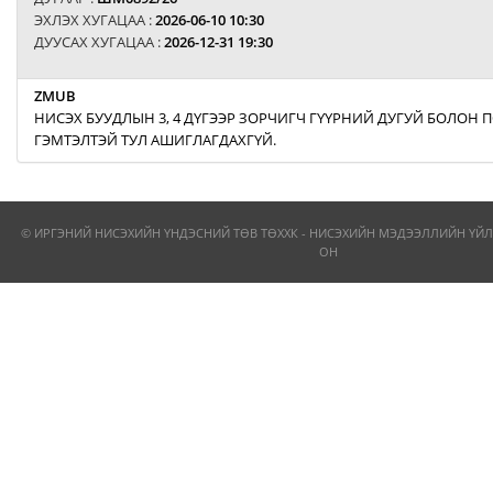
ЭХЛЭХ ХУГАЦАА :
2026-06-10 10:30
ДУУСАХ ХУГАЦАА :
2026-12-31 19:30
ZMUB
НИСЭХ БУУДЛЫН 3, 4 ДҮГЭЭР ЗОРЧИГЧ ГҮҮРНИЙ ДУГУЙ БОЛОН
ГЭМТЭЛТЭЙ ТУЛ АШИГЛАГДАХГҮЙ.
© ИРГЭНИЙ НИСЭХИЙН ҮНДЭСНИЙ ТӨВ ТӨХХК - НИСЭХИЙН МЭДЭЭЛЛИЙН ҮЙЛ
ОН