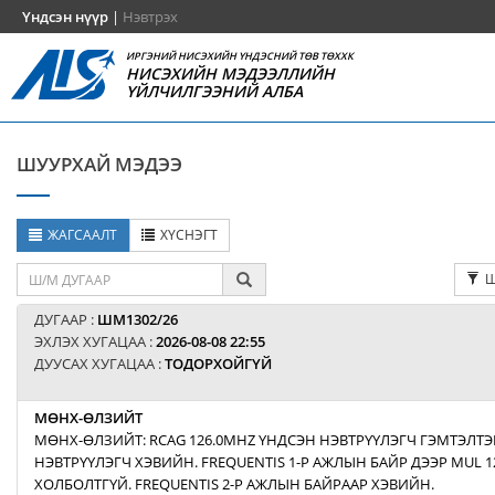
Үндсэн нүүр
|
Нэвтрэх
ИРГЭНИЙ НИСЭХИЙН ҮНДЭСНИЙ ТӨВ ТӨХХК
НИСЭХИЙН МЭДЭЭЛЛИЙН
ҮЙЛЧИЛГЭЭНИЙ АЛБА
ШУУРХАЙ МЭДЭЭ
ЖАГСААЛТ
ХҮСНЭГТ
Ш
ДУГААР :
ШМ1302/26
ЭХЛЭХ ХУГАЦАА :
2026-08-08 22:55
ДУУСАХ ХУГАЦАА :
ТОДОРХОЙГҮЙ
МӨНХ-ӨЛЗИЙТ
МӨНХ-ӨЛЗИЙТ: RCAG 126.0MHZ ҮНДСЭН НЭВТРҮҮЛЭГЧ ГЭМТЭЛТЭ
НЭВТРҮҮЛЭГЧ ХЭВИЙН. FREQUENTIS 1-Р АЖЛЫН БАЙР ДЭЭР MUL 1
ХОЛБОЛТГҮЙ. FREQUENTIS 2-Р АЖЛЫН БАЙРААР ХЭВИЙН.