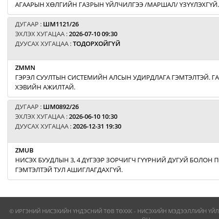
АГААРЫН ХӨЛГИЙН ГАЗРЫН ҮЙЛЧИЛГЭЭ /МАРШАЛ/ ҮЗҮҮЛЭХГҮЙ.
ДУГААР :
ШМ1121/26
ЭХЛЭХ ХУГАЦАА :
2026-07-10 09:30
ДУУСАХ ХУГАЦАА :
ТОДОРХОЙГҮЙ
ZMMN
ГЭРЭЛ СУУЛТЫН СИСТЕМИЙН АЛСЫН УДИРДЛАГА ГЭМТЭЛТЭЙ. Г
ХЭВИЙН АЖИЛТАЙ.
ДУГААР :
ШМ0892/26
ЭХЛЭХ ХУГАЦАА :
2026-06-10 10:30
ДУУСАХ ХУГАЦАА :
2026-12-31 19:30
ZMUB
НИСЭХ БУУДЛЫН 3, 4 ДҮГЭЭР ЗОРЧИГЧ ГҮҮРНИЙ ДУГУЙ БОЛОН
ГЭМТЭЛТЭЙ ТУЛ АШИГЛАГДАХГҮЙ.
© ИРГЭНИЙ НИСЭХИЙН ҮНДЭСНИЙ ТӨВ ТӨХХК - НИСЭХИЙН МЭДЭЭЛЛИЙН ҮЙЛ