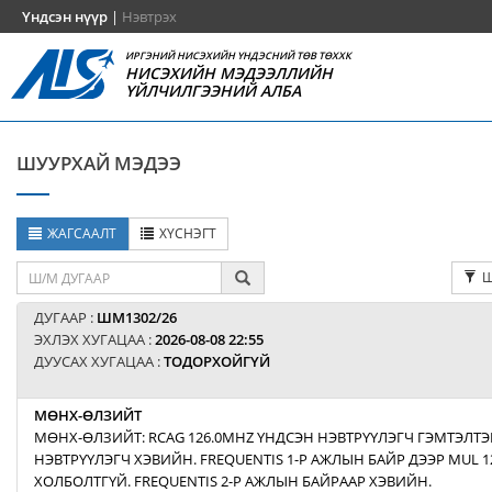
Үндсэн нүүр
|
Нэвтрэх
ИРГЭНИЙ НИСЭХИЙН ҮНДЭСНИЙ ТӨВ ТӨХХК
НИСЭХИЙН МЭДЭЭЛЛИЙН
ҮЙЛЧИЛГЭЭНИЙ АЛБА
ШУУРХАЙ МЭДЭЭ
ЖАГСААЛТ
ХҮСНЭГТ
Ш
ДУГААР :
ШМ1302/26
ЭХЛЭХ ХУГАЦАА :
2026-08-08 22:55
ДУУСАХ ХУГАЦАА :
ТОДОРХОЙГҮЙ
МӨНХ-ӨЛЗИЙТ
МӨНХ-ӨЛЗИЙТ: RCAG 126.0MHZ ҮНДСЭН НЭВТРҮҮЛЭГЧ ГЭМТЭЛТЭ
НЭВТРҮҮЛЭГЧ ХЭВИЙН. FREQUENTIS 1-Р АЖЛЫН БАЙР ДЭЭР MUL 1
ХОЛБОЛТГҮЙ. FREQUENTIS 2-Р АЖЛЫН БАЙРААР ХЭВИЙН.