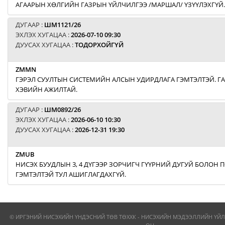
АГААРЫН ХӨЛГИЙН ГАЗРЫН ҮЙЛЧИЛГЭЭ /МАРШАЛ/ ҮЗҮҮЛЭХГҮЙ.
ДУГААР :
ШМ1121/26
ЭХЛЭХ ХУГАЦАА :
2026-07-10 09:30
ДУУСАХ ХУГАЦАА :
ТОДОРХОЙГҮЙ
ZMMN
ГЭРЭЛ СУУЛТЫН СИСТЕМИЙН АЛСЫН УДИРДЛАГА ГЭМТЭЛТЭЙ. Г
ХЭВИЙН АЖИЛТАЙ.
ДУГААР :
ШМ0892/26
ЭХЛЭХ ХУГАЦАА :
2026-06-10 10:30
ДУУСАХ ХУГАЦАА :
2026-12-31 19:30
ZMUB
НИСЭХ БУУДЛЫН 3, 4 ДҮГЭЭР ЗОРЧИГЧ ГҮҮРНИЙ ДУГУЙ БОЛОН
ГЭМТЭЛТЭЙ ТУЛ АШИГЛАГДАХГҮЙ.
© ИРГЭНИЙ НИСЭХИЙН ҮНДЭСНИЙ ТӨВ ТӨХХК - НИСЭХИЙН МЭДЭЭЛЛИЙН ҮЙЛ