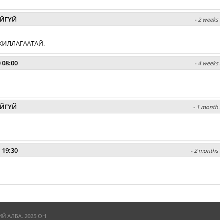
ЙГҮЙ
- 2 weeks 
ЖИЛЛАГААТАЙ.
 08:00
- 4 weeks 
ЙГҮЙ
- 1 month 
 19:30
- 2 months 
 АЛБА. 2025 ОН