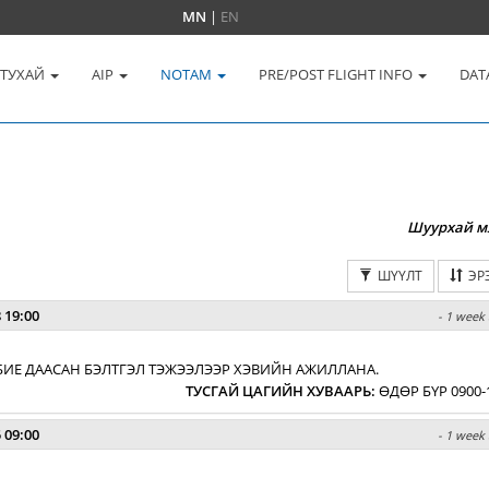
MN
|
EN
 ТУХАЙ
AIP
NOTAM
PRE/POST FLIGHT INFO
DAT
Шуурхай м
ШҮҮЛТ
ЭР
 19:00
- 1 week 
БИЕ ДААСАН БЭЛТГЭЛ ТЭЖЭЭЛЭЭР ХЭВИЙН АЖИЛЛАНА.
ТУСГАЙ ЦАГИЙН ХУВААРЬ
:
ӨДӨР БҮР 0900-
 09:00
- 1 week 