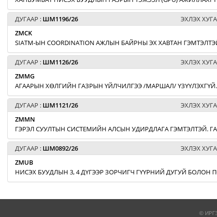
ДУГААР :
ШМ1196/26
ЭХЛЭХ ХУГА
ZMCK
SIATM-ЫН COORDINATION АЖЛЫН БАЙРНЫ ЭХ ХАВТАН ГЭМТЭЛТЭЙ
ДУГААР :
ШМ1126/26
ЭХЛЭХ ХУГА
ZMMG
АГААРЫН ХӨЛГИЙН ГАЗРЫН ҮЙЛЧИЛГЭЭ /МАРШАЛ/ ҮЗҮҮЛЭХГҮЙ.
ДУГААР :
ШМ1121/26
ЭХЛЭХ ХУГА
ZMMN
ГЭРЭЛ СУУЛТЫН СИСТЕМИЙН АЛСЫН УДИРДЛАГА ГЭМТЭЛТЭЙ. Г
ДУГААР :
ШМ0892/26
ЭХЛЭХ ХУГА
ZMUB
НИСЭХ БУУДЛЫН 3, 4 ДҮГЭЭР ЗОРЧИГЧ ГҮҮРНИЙ ДУГУЙ БОЛОН
© ИРГ