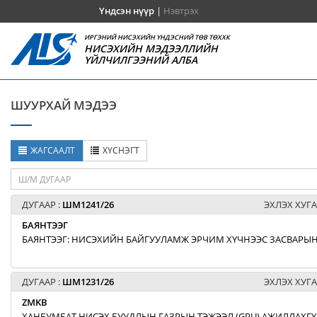
Үндсэн нүүр
|
Нэвтрэх
ИРГЭНИЙ НИСЭХИЙН ҮНДЭСНИЙ ТӨВ ТӨХХК
НИСЭХИЙН МЭДЭЭЛЛИЙН
ҮЙЛЧИЛГЭЭНИЙ АЛБА
ШУУРХАЙ МЭДЭЭ
ЖАГСААЛТ
ХҮСНЭГТ
ДУГААР :
ШМ1241/26
ЭХЛЭХ ХУГА
БАЯНТЭЭГ
БАЯНТЭЭГ: НИСЭХИЙН БАЙГУУЛАМЖ ЭРЧИМ ХҮЧНЭЭС ЗАСВАРЫН
ДУГААР :
ШМ1231/26
ЭХЛЭХ ХУГА
ZMKB
ХАНБУМБАТ НИСЭХ БУУДЛЫН ГАЗРЫН ТЭЖЭЭЛ (GPU) АЖИЛЛАХГҮ