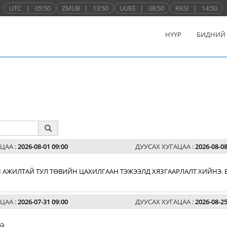
UTC
|
05:50
ZMUB
|
13:50
UUEE
|
08:50
RKSI
|
14:50
НҮҮР
БИДНИЙ
ЦАА :
2026-08-01 09:00
ДУУСАХ ХУГАЦАА :
2026-08-08
 АЖИЛТАЙ ТУЛ ТӨВИЙН ЦАХИЛГААН ТЭЖЭЭЛД ХЯЗГААРЛАЛТ ХИЙНЭ. 
ЦАА :
2026-07-31 09:00
ДУУСАХ ХУГАЦАА :
2026-08-25
Й.